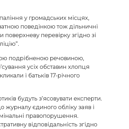
паління у громадських місцях,
ватною поведінкою тож дільничні
 поверхневу перевірку згідно зі
ліцію”.
ілою подрібненою речовиною,
’сування усіх обставин хлопця
кликали і батьків 17-річного
иків будуть з’ясовувати експерти.
о журналу єдиного обліку заяв і
имінальні правопорушення.
тративну відповідальність згідно