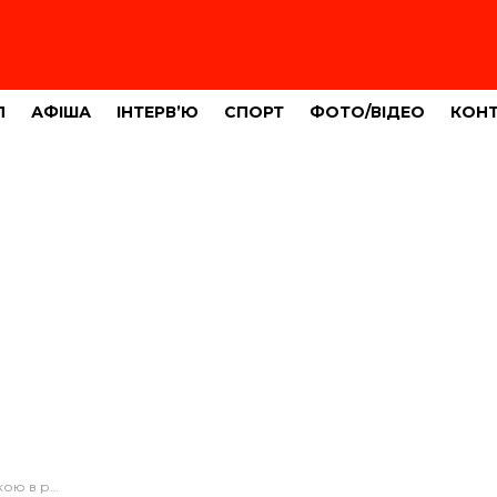
Л
АФІША
ІНТЕРВ’Ю
СПОРТ
ФОТО/ВІДЕО
КОН
кватною поведінкою