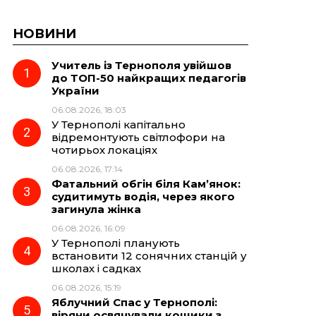
НОВИНИ
Учитель із Тернополя увійшов
до ТОП-50 найкращих педагогів
України
06.08.2026, 18:03
У Тернополі капітально
відремонтують світлофори на
чотирьох локаціях
06.08.2026, 17:14
Фатальний обгін біля Кам’янок:
судитимуть водія, через якого
загинула жінка
06.08.2026, 16:09
У Тернополі планують
встановити 12 сонячних станцій у
школах і садках
06.08.2026, 15:19
Яблучний Спас у Тернополі:
віряни освячували кошики з