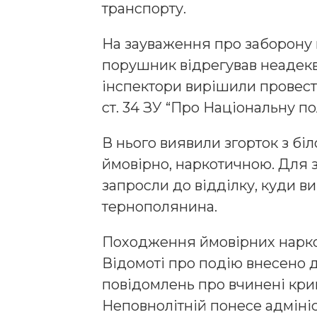
транспорту.
На зауваження про заборону 
порушник відрегував неадек
інспектори вирішили провести
ст. 34 ЗУ “Про Національну по
В нього виявили згорток з б
ймовірно, наркотичною. Для з
запросли до відділку, куди ви
тернополянина.
Походження ймовірних наркот
Відомоті про подію внесено д
повідомлень про вчинені кр
Неповнолітній понесе адмініс