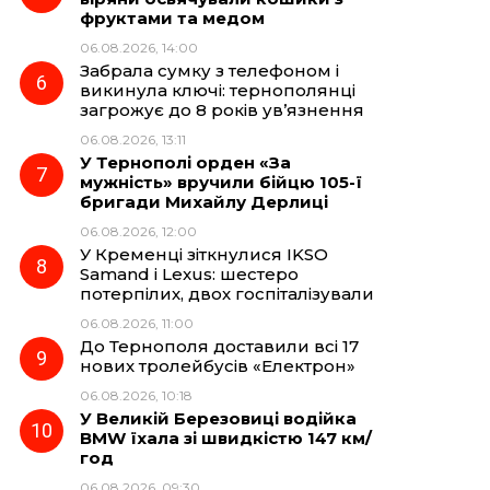
фруктами та медом
06.08.2026, 14:00
Забрала сумку з телефоном і
викинула ключі: тернополянці
загрожує до 8 років ув’язнення
06.08.2026, 13:11
У Тернополі орден «За
мужність» вручили бійцю 105-ї
бригади Михайлу Дерлиці
06.08.2026, 12:00
У Кременці зіткнулися IKSO
Samand і Lexus: шестеро
потерпілих, двох госпіталізували
06.08.2026, 11:00
До Тернополя доставили всі 17
нових тролейбусів «Електрон»
06.08.2026, 10:18
У Великій Березовиці водійка
BMW їхала зі швидкістю 147 км/
год
06.08.2026, 09:30