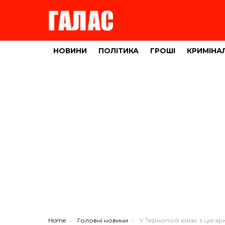
НОВИНИ
ПОЛІТИКА
ГРОШІ
КРИМІНА
You are here:
Home
Головні новини
У Тернополі юнак з цигаркою в руках на зауваження відрегував неаде