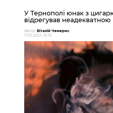
У Тернополі юнак з цигар
відрегував неадекватною
Автор:
Віталій Чемерис
17.01.2021, 10:13