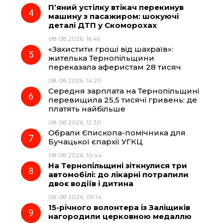
П’яний устілку втікач перекинув
машину з пасажиром: шокуючі
деталі ДТП у Скоморохах
08.08.2026, 16:49
«Захистити гроші від шахраїв»:
жителька Тернопільщини
переказала аферистам 28 тисяч
08.08.2026, 14:20
Середня зарплата на Тернопільщині
перевищила 25,5 тисячі гривень: де
платять найбільше
08.08.2026, 12:30
Обрали Єпископа-помічника для
Бучацької єпархії УГКЦ
08.08.2026, 10:44
На Тернопільщині зіткнулися три
автомобілі: до лікарні потрапили
двоє водіїв і дитина
08.08.2026, 09:14
15-річного волонтера із Заліщиків
нагородили церковною медаллю