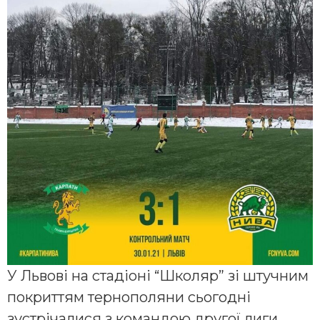
У Львові на стадіоні “Школяр” зі штучним
покриттям тернополяни сьогодні
зустрічалися з командою другої лиги