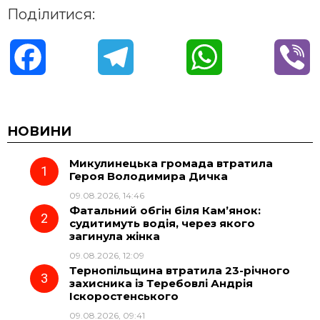
Поділитися:
F
T
W
V
a
e
h
i
c
l
a
b
НОВИНИ
Микулинецька громада втратила
e
e
t
e
Героя Володимира Дичка
09.08.2026, 14:46
b
g
s
r
Фатальний обгін біля Кам’янок:
судитимуть водія, через якого
o
r
A
загинула жінка
09.08.2026, 12:09
Тернопільщина втратила 23-річного
o
a
p
захисника із Теребовлі Андрія
Іскоростенського
k
m
p
09.08.2026, 09:41