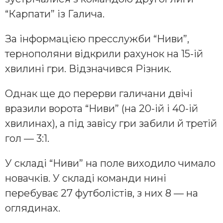
“Карпати” із Галича.
За інформацією пресслужби “Ниви”,
тернополяни відкрили рахунок на 15-ій
хвилині гри. Відзначився Різник.
Однак ще до перерви галичани двічі
вразили ворота “Ниви” (на 20-ій і 40-ій
хвилинах), а під завісу гри забили й третій
гол — 3:1.
У складі “Ниви” на поле виходило чимало
новачків. У складі команди нині
перебуває 27 футболістів, з них 8 — на
оглядинах.