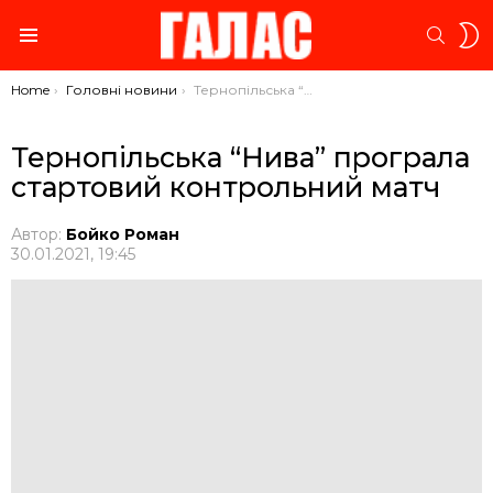
S
SEARC
S
Menu
You are here:
Home
Головні новини
Тернопільська “Нива” програла стартовий контрольний матч
Тернопільська “Нива” програла
стартовий контрольний матч
Автор:
Бойко Роман
30.01.2021, 19:45