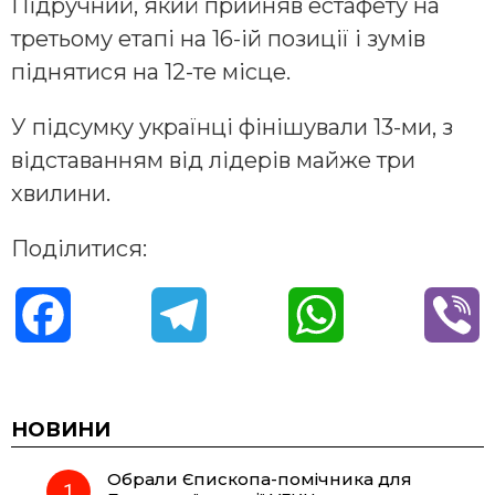
Підручний, який прийняв естафету на
третьому етапі на 16-ій позиції і зумів
піднятися на 12-те місце.
У підсумку українці фінішували 13-ми, з
відставанням від лідерів майже три
хвилини.
Поділитися:
F
T
W
V
a
e
h
i
c
l
a
b
НОВИНИ
Обрали Єпископа-помічника для
e
e
t
e