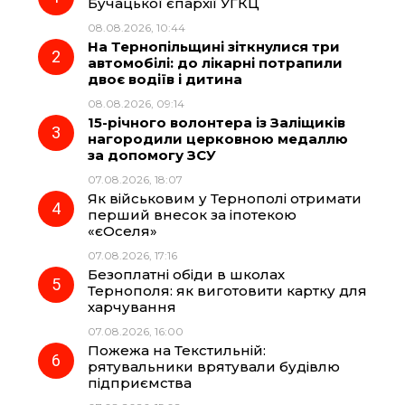
Бучацької єпархії УГКЦ
08.08.2026, 10:44
b
g
s
r
На Тернопільщині зіткнулися три
автомобілі: до лікарні потрапили
o
r
A
двоє водіїв і дитина
08.08.2026, 09:14
15-річного волонтера із Заліщиків
o
a
p
нагородили церковною медаллю
за допомогу ЗСУ
k
m
p
07.08.2026, 18:07
Як військовим у Тернополі отримати
перший внесок за іпотекою
«єОселя»
07.08.2026, 17:16
Безоплатні обіди в школах
Тернополя: як виготовити картку для
харчування
07.08.2026, 16:00
Пожежа на Текстильній:
рятувальники врятували будівлю
підприємства