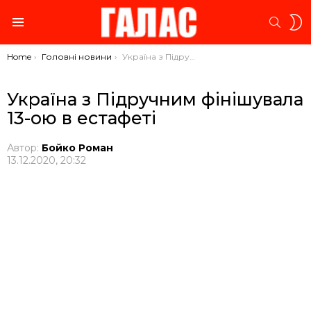
S
SEARC
S
Menu
You are here:
Home
Головні новини
Україна з Підручним фінішувала 13-ою в естафеті
Україна з Підручним фінішувала
13-ою в естафеті
Автор:
Бойко Роман
13.12.2020, 20:32