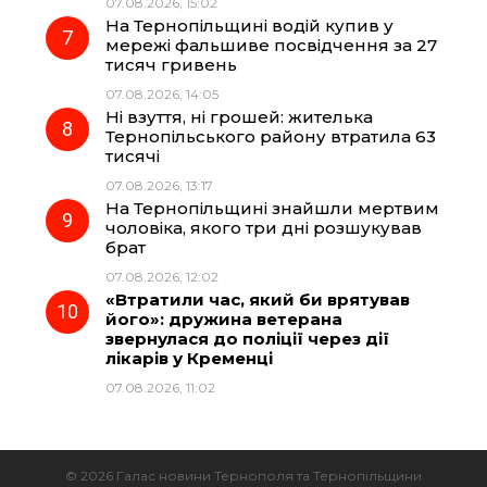
07.08.2026, 15:02
На Тернопільщині водій купив у
мережі фальшиве посвідчення за 27
тисяч гривень
07.08.2026, 14:05
Ні взуття, ні грошей: жителька
Тернопільського району втратила 63
тисячі
07.08.2026, 13:17
На Тернопільщині знайшли мертвим
чоловіка, якого три дні розшукував
брат
07.08.2026, 12:02
«Втратили час, який би врятував
його»: дружина ветерана
звернулася до поліції через дії
лікарів у Кременці
07.08.2026, 11:02
© 2026 Галас новини Тернополя та Тернопільщини