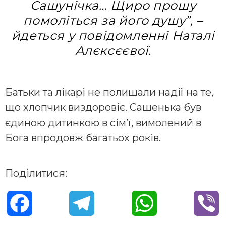
Сашунічка… Щиро прошу
помоліться за його душу”, –
йдеться у повідомленні Наталі
Алєксєєвої.
Батьки та лікарі не полишали надії на те,
що хлопчик виздоровіє. Сашенька був
єдиною дитинкою в сім’ї, вимолений в
Бога впродовж багатьох років.
Поділитися:
F
T
W
V