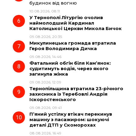
будинок від вогню
10.08.2026, 08:11
У Тернополі Літургію очолив
наймолодший Кардинал
Католицької Церкви Микола Бичок
09.08.2026, 20:35
Микулинецька громада втратила
Героя Володимира Дичка
09.08.2026, 14:46
Фатальний обгін біля Кам’янок:
судитимуть водія, через якого
загинула жінка
09.08.2026, 12:09
Тернопільщина втратила 23-річного
захисника із Теребовлі Андрія
Іскоростенського
09.08.2026, 09:41
П’яний устілку втікач перекинув
машину з пасажиром: шокуючі
деталі ДТП у Скоморохах
08.08.2026, 16:49