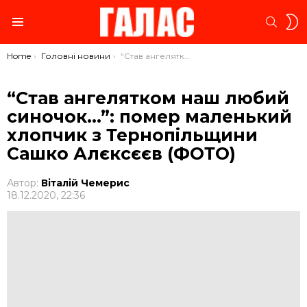
S
SEARC
S
Menu
You are here:
Home
Головні новини
“Став ангелятком наш любий синочок…”: помер маленький хлопчик з Тернопільщини Сашко Алєксєєв (ФОТО)
“Став ангелятком наш любий
синочок…”: помер маленький
хлопчик з Тернопільщини
Сашко Алєксєєв (ФОТО)
Автор:
Віталій Чемерис
18.12.2020, 22:36