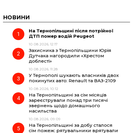
a
e
h
i
c
l
a
b
НОВИНИ
На Тернопільщині після потрійної
e
e
t
e
ДТП помер водій Peugeot
10.08.2026, 12:17
b
g
s
r
Захисника з Тернопільщини Юрія
Дутчака нагородили «Хрестом
o
r
A
доблесті»
10.08.2026, 11:28
У Тернополі шукають власників двох
o
a
p
покинутих авто: Renault та ВАЗ-2109
10.08.2026, 10:12
k
m
p
На Тернопільщині за сім місяців
зареєстрували понад три тисячі
звернень щодо домашнього
насильства
10.08.2026, 09:09
На Тернопільщині за добу сталося
сім пожеж: рятувальники врятували