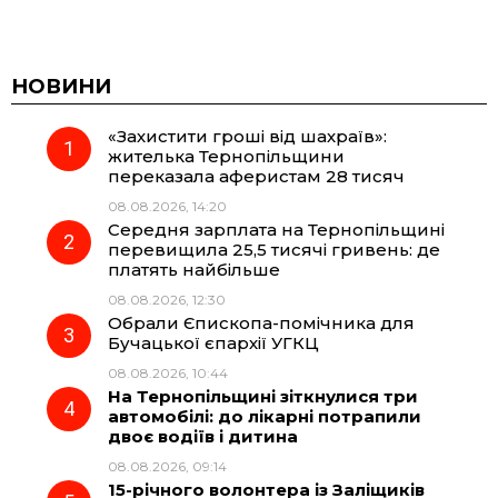
a
e
h
i
c
l
a
b
НОВИНИ
«Захистити гроші від шахраїв»:
e
e
t
e
жителька Тернопільщини
переказала аферистам 28 тисяч
b
g
s
r
08.08.2026, 14:20
Середня зарплата на Тернопільщині
o
r
A
перевищила 25,5 тисячі гривень: де
платять найбільше
08.08.2026, 12:30
o
a
p
Обрали Єпископа-помічника для
Бучацької єпархії УГКЦ
k
m
p
08.08.2026, 10:44
На Тернопільщині зіткнулися три
автомобілі: до лікарні потрапили
двоє водіїв і дитина
08.08.2026, 09:14
15-річного волонтера із Заліщиків