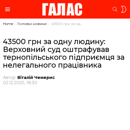
S
SEARC
S
Menu
You are here:
Home
Головні новини
43500 грн за одну людину: Верховний суд оштрафував тернопільського підприємця за нелегального працівника
43500 грн за одну людину:
Верховний суд оштрафував
тернопільського підприємця за
нелегального працівника
Автор:
Віталій Чемерис
02.12.2020, 18:30