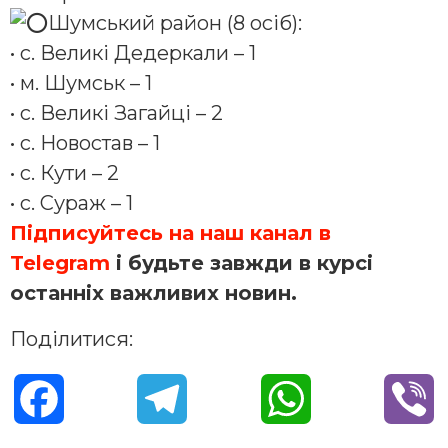
Шумський район (8 осіб):
• с. Великі Дедеркали – 1
• м. Шумськ – 1
• с. Великі Загайці – 2
• с. Новостав – 1
• с. Кути – 2
• с. Сураж – 1
Підписуйтесь на наш канал в
Telegram
і будьте завжди в курсі
останніх важливих новин.
Поділитися:
F
T
W
V