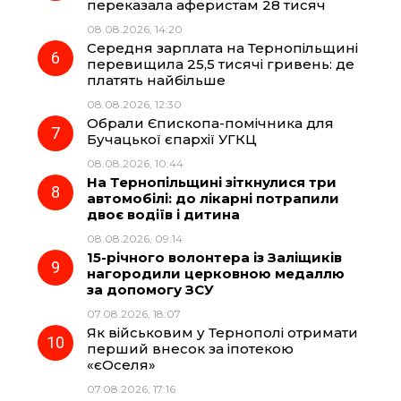
переказала аферистам 28 тисяч
08.08.2026, 14:20
Середня зарплата на Тернопільщині
перевищила 25,5 тисячі гривень: де
платять найбільше
08.08.2026, 12:30
Обрали Єпископа-помічника для
Бучацької єпархії УГКЦ
08.08.2026, 10:44
На Тернопільщині зіткнулися три
автомобілі: до лікарні потрапили
двоє водіїв і дитина
08.08.2026, 09:14
15-річного волонтера із Заліщиків
нагородили церковною медаллю
за допомогу ЗСУ
07.08.2026, 18:07
Як військовим у Тернополі отримати
перший внесок за іпотекою
«єОселя»
07.08.2026, 17:16