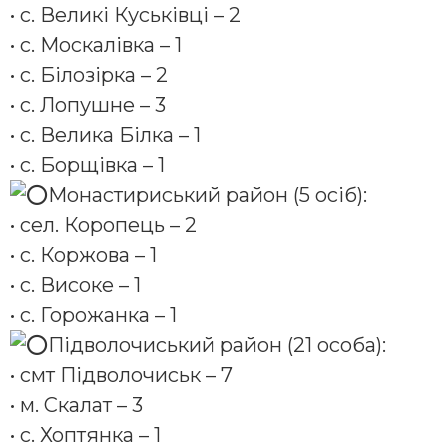
• с. Великі Куськівці – 2
• с. Москалівка – 1
• с. Білозірка – 2
• с. Лопушне – 3
• с. Велика Білка – 1
• с. Борщівка – 1
Монастириський район (5 осіб):
• сел. Коропець – 2
• с. Коржова – 1
• с. Високе – 1
• с. Горожанка – 1
Підволочиський район (21 особа):
• смт Підволочиськ – 7
• м. Скалат – 3
• с. Хоптянка – 1