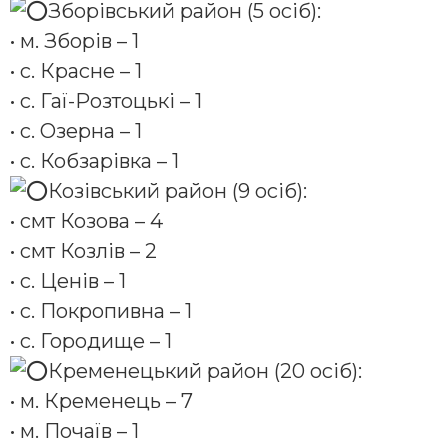
Зборівський район (5 осіб):
• м. Зборів – 1
• с. Красне – 1
• с. Гаї-Розтоцькі – 1
• с. Озерна – 1
• с. Кобзарівка – 1
Козівський район (9 осіб):
• смт Козова – 4
• смт Козлів – 2
• с. Ценів – 1
• с. Покропивна – 1
• с. Городище – 1
Кременецький район (20 осіб):
• м. Кременець – 7
• м. Почаїв – 1