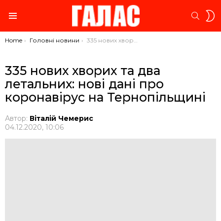
S
SEARC
S
Menu
You are here:
Home
Головні новини
335 нових хворих та два летальних: нові дані про коронавірус на Тернопільщині
335 нових хворих та два
летальних: нові дані про
коронавірус на Тернопільщині
Автор:
Віталій Чемерис
04.12.2020, 10:06