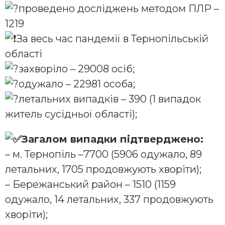
проведено досліджень методом ПЛР –
1219
За весь час пандемії в Тернопільській
області
захворіло – 29008 осіб;
одужало – 22981 особа;
летальних випадків – 390 (1 випадок
житель сусідньої області);
Загалом випадки підтверджено:
– м. Тернопіль –7700 (5906 одужало, 89
летальних, 1705 продовжують хворіти);
– Бережанський район – 1510 (1159
одужало, 14 летальних, 337 продовжують
хворіти);