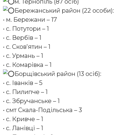
м. Тернопіль (87 осіб)
Бережанський район (22 особи):
• м. Бережани – 17
• с. Потутори – 1
• с. Вербів – 1
• с. Сков’ятин – 1
• с. Урмань – 1
• с. Комарівка – 1
Борщівський район (13 осіб):
• с. Іванків – 5
• с. Пилипче – 1
• с. Збручанське – 1
• смт Скала-Подільська – 3
• с. Кривче – 1
• с. Ланівці – 1