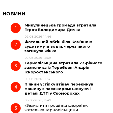
a
e
h
i
c
l
a
b
НОВИНИ
Микулинецька громада втратила
e
e
t
e
Героя Володимира Дичка
09.08.2026, 14:46
b
g
s
r
Фатальний обгін біля Кам’янок:
судитимуть водія, через якого
o
r
A
загинула жінка
09.08.2026, 12:09
Тернопільщина втратила 23-річного
o
a
p
захисника із Теребовлі Андрія
Іскоростенського
k
m
p
09.08.2026, 09:41
П’яний устілку втікач перекинув
машину з пасажиром: шокуючі
деталі ДТП у Скоморохах
08.08.2026, 16:49
«Захистити гроші від шахраїв»:
жителька Тернопільщини