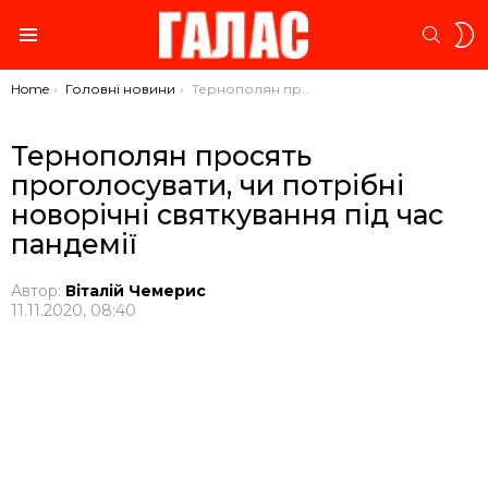
S
SEARC
S
Menu
You are here:
Home
Головні новини
Тернополян просять проголосувати, чи потрібні новорічні святкування під час пандемії
Тернополян просять
проголосувати, чи потрібні
новорічні святкування під час
пандемії
Автор:
Віталій Чемерис
11.11.2020, 08:40