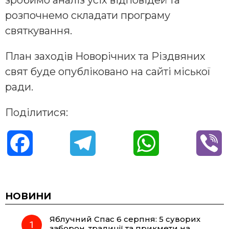
розпочнемо складати програму
святкування.
План заходів Новорічних та Різдвяних
свят буде опубліковано на сайті міської
ради.
Поділитися:
F
T
W
V
a
e
h
i
c
l
a
b
НОВИНИ
Яблучний Спас 6 серпня: 5 суворих
e
e
t
e
заборон, традиції та прикмети на