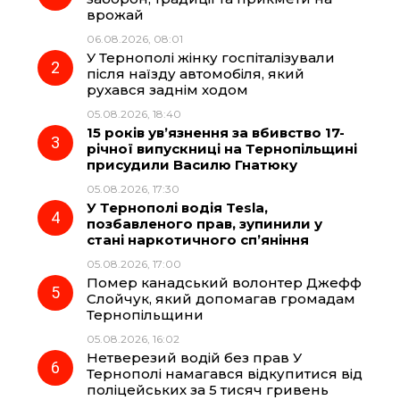
врожай
b
g
s
r
06.08.2026, 08:01
У Тернополі жінку госпіталізували
o
r
A
після наїзду автомобіля, який
рухався заднім ходом
05.08.2026, 18:40
o
a
p
15 років ув’язнення за вбивство 17-
річної випускниці на Тернопільщині
k
m
p
присудили Василю Гнатюку
05.08.2026, 17:30
У Тернополі водія Tesla,
позбавленого прав, зупинили у
стані наркотичного сп’яніння
05.08.2026, 17:00
Помер канадський волонтер Джефф
Слойчук, який допомагав громадам
Тернопільщини
05.08.2026, 16:02
Нетверезий водій без прав У
Тернополі намагався відкупитися від
поліцейських за 5 тисяч гривень