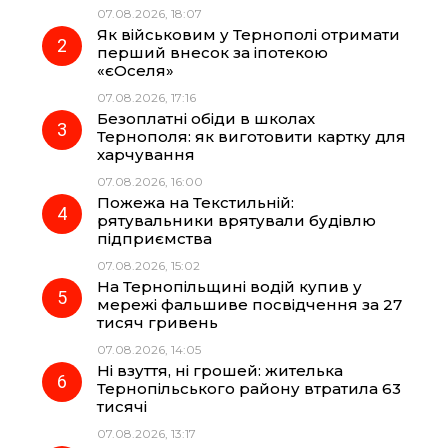
b
g
s
r
07.08.2026, 18:07
Як військовим у Тернополі отримати
o
r
A
перший внесок за іпотекою
«єОселя»
07.08.2026, 17:16
o
a
p
Безоплатні обіди в школах
Тернополя: як виготовити картку для
k
m
p
харчування
07.08.2026, 16:00
Пожежа на Текстильній:
рятувальники врятували будівлю
підприємства
07.08.2026, 15:02
На Тернопільщині водій купив у
мережі фальшиве посвідчення за 27
тисяч гривень
07.08.2026, 14:05
Ні взуття, ні грошей: жителька
Тернопільського району втратила 63
тисячі
07.08.2026, 13:17