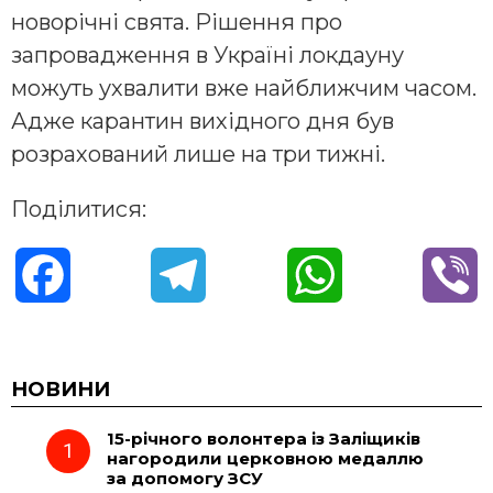
новорічні свята. Рішення про
запровадження в Україні локдауну
можуть ухвалити вже найближчим часом.
Адже карантин вихідного дня був
розрахований лише на три тижні.
Поділитися:
F
T
W
V
a
e
h
i
c
l
a
b
НОВИНИ
15-річного волонтера із Заліщиків
e
e
t
e
нагородили церковною медаллю
за допомогу ЗСУ