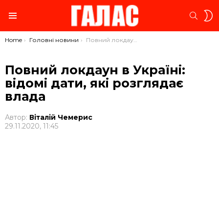
S
SEARC
S
Menu
You are here:
Home
Головні новини
Повний локдаун в Україні: відомі дати, які розглядає влада
Повний локдаун в Україні:
відомі дати, які розглядає
влада
Автор:
Віталій Чемерис
29.11.2020, 11:45