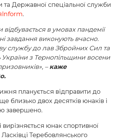
 та Державної спеціальної служби
яInform
.
и відбувається в умовах пандемії
ені завдання виконують вчасно.
ву службу до лав Збройних Сил та
 України з Тернопільщини восени
призовників», –
каже
о.
тижня планується відправити до
 ще близько двох десятків юнаків і
тю завершено.
і вирізняється юнак спортивної
 Ласківці Теребовлянського