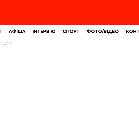
Л
АФІША
ІНТЕРВ’Ю
СПОРТ
ФОТО/ВІДЕО
КОН
17-річні хлопці