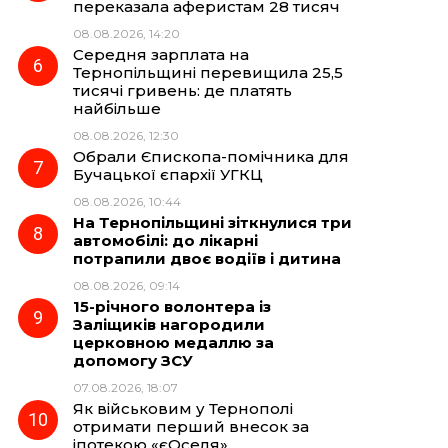
переказала аферистам 28 тисяч
08.08.2026, 14:20
Середня зарплата на
Тернопільщині перевищила 25,5
тисячі гривень: де платять
найбільше
08.08.2026, 12:30
Обрали Єпископа-помічника для
Бучацької єпархії УГКЦ
08.08.2026, 10:44
На Тернопільщині зіткнулися три
автомобілі: до лікарні
потрапили двоє водіїв і дитина
08.08.2026, 09:14
15-річного волонтера із
Заліщиків нагородили
церковною медаллю за
допомогу ЗСУ
07.08.2026, 18:07
Як військовим у Тернополі
отримати перший внесок за
іпотекою «єОселя»