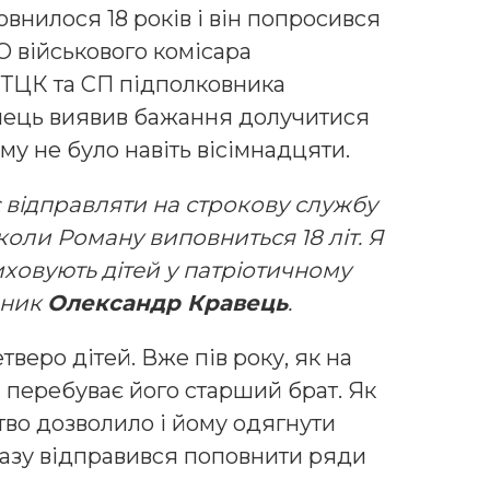
внилося 18 років і він попросився
О військового комісара
 ТЦК та СП підполковника
пець виявив бажання долучитися
му не було навіть вісімнадцяти.
 відправляти на строкову службу
 коли Роману виповниться 18 літ. Я
иховують дітей у патріотичному
вник
Олександр Кравець
.
етверо дітей. Вже пів року, як на
ї перебуває його старший брат. Як
тво дозволило і йому одягнути
разу відправився поповнити ряди