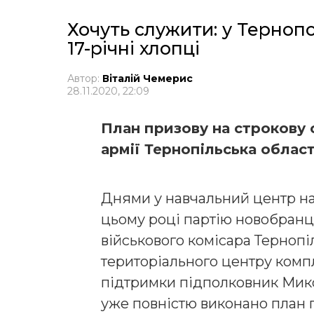
Хочуть служити: у Тернопо
17-річні хлопці
Автор:
Віталій Чемерис
28.11.2020, 22:09
План призову на строкову 
армії Тернопільська облас
Днями у навчальний центр на
цьому році партію новобранц
військового комісара Тернопі
територіального центру комп
підтримки підполковник Мико
уже повністю виконано план 