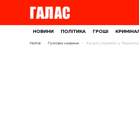
НОВИНИ
ПОЛІТИКА
ГРОШІ
КРИМІНА
You are here:
Home
Головні новини
Хочуть служити: у Тернополі до військкомату просяться і 