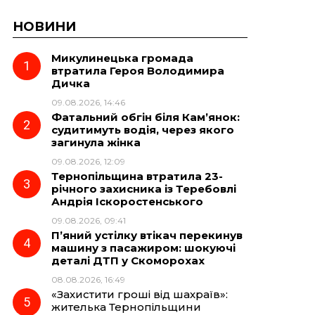
НОВИНИ
Микулинецька громада
втратила Героя Володимира
Дичка
09.08.2026, 14:46
Фатальний обгін біля Кам’янок:
судитимуть водія, через якого
загинула жінка
09.08.2026, 12:09
Тернопільщина втратила 23-
річного захисника із Теребовлі
Андрія Іскоростенського
09.08.2026, 09:41
П’яний устілку втікач перекинув
машину з пасажиром: шокуючі
деталі ДТП у Скоморохах
08.08.2026, 16:49
«Захистити гроші від шахраїв»:
жителька Тернопільщини