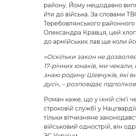
району. Йому нещодавно випо
йти до війська. За словами ТВ
Теребовлянського районного
Олександра Кравця, цей хло
до армійських лав ще коли йо
«Оскільки закон не дозволяє
17-річних юнаків, ми чекали,
знаю родину Шевчуків, які в
дусі», – розповідає підполко
Роман каже, що у їхній сім’ї ч
строковій службі у Нацгварді
тільки вітчизняне законодавс
військовий однострій, він од
ЗС України.