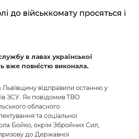
лі до військкомату просяться і
службу в лавах української
ть вже повністю виконала.
 Львівщину відправили останню у
ів ЗСУ. Як повідомив ТВО
льського обласного
лектування та соціальної
ла Бойко, окрім Збройних Сил,
призову до Державної