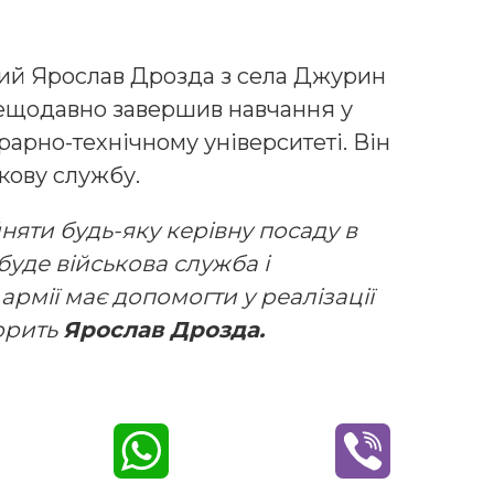
ний Ярослав Дрозда з села Джурин
нещодавно завершив навчання у
арно-технічному університеті. Він
кову службу.
йняти будь-яку керівну посаду в
буде військова служба і
армії має допомогти у реалізації
ворить
Ярослав Дрозда.
W
V