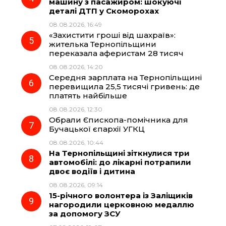
машину з пасажиром: шокуючі
деталі ДТП у Скоморохах
08.08.2026, 16:49
«Захистити гроші від шахраїв»:
жителька Тернопільщини
переказала аферистам 28 тисяч
08.08.2026, 14:20
Середня зарплата на Тернопільщині
перевищила 25,5 тисячі гривень: де
платять найбільше
08.08.2026, 12:30
Обрали Єпископа-помічника для
Бучацької єпархії УГКЦ
08.08.2026, 10:44
На Тернопільщині зіткнулися три
автомобілі: до лікарні потрапили
двоє водіїв і дитина
08.08.2026, 09:14
15-річного волонтера із Заліщиків
нагородили церковною медаллю
за допомогу ЗСУ