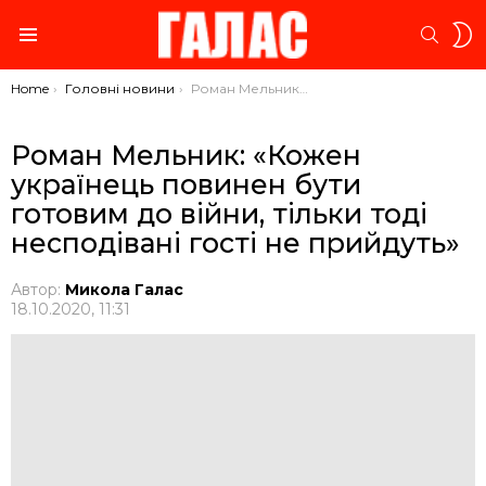
S
SEARC
S
Menu
You are here:
Home
Головні новини
Роман Мельник: «Кожен українець повинен бути готовим до війни, тільки тоді несподівані гості не прийдуть»
Роман Мельник: «Кожен
українець повинен бути
готовим до війни, тільки тоді
несподівані гості не прийдуть»
Автор:
Микола Галас
18.10.2020, 11:31