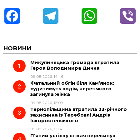
F
T
W
V
a
e
h
i
c
l
a
b
НОВИНИ
Микулинецька громада втратила
e
e
t
e
Героя Володимира Дичка
09.08.2026, 14:46
b
g
s
r
Фатальний обгін біля Кам’янок:
судитимуть водія, через якого
o
r
A
загинула жінка
09.08.2026, 12:09
Тернопільщина втратила 23-річного
o
a
p
захисника із Теребовлі Андрія
Іскоростенського
k
m
p
09.08.2026, 09:41
П’яний устілку втікач перекинув