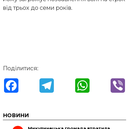
від трьох до семи років.
Поділитися:
F
T
W
V
a
e
h
i
c
l
a
b
НОВИНИ
Микулинецька громада втратила
e
e
t
e