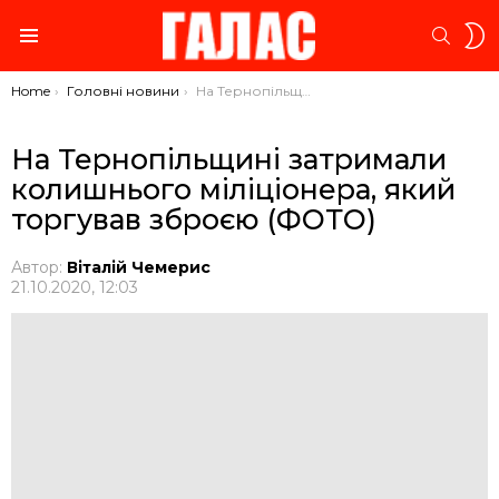
S
SEARC
S
Menu
You are here:
Home
Головні новини
На Тернопільщині затримали колишнього міліціонера, який торгував зброєю (ФОТО)
На Тернопільщині затримали
колишнього міліціонера, який
торгував зброєю (ФОТО)
Автор:
Віталій Чемерис
21.10.2020, 12:03