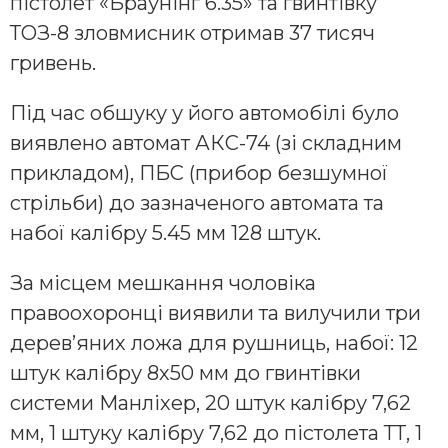
пістолет «Браунінг 6.35» та гвинтівку
ТОЗ-8 зловмисник отримав 37 тисяч
гривень.
Під час обшуку у його автомобілі було
виявлено автомат АКС-74 (зі складним
прикладом), ПБС (прибор безшумної
стрільби) до зазначеного автомата та
набої калібру 5.45 мм 128 штук.
За місцем мешкання чоловіка
правоохоронці виявили та вилучили три
дерев’яних ложа для рушниць, набої: 12
штук калібру 8х50 мм до гвинтівки
системи Манліхер, 20 штук калібру 7,62
мм, 1 штуку калібру 7,62 до пістолета ТТ, 1