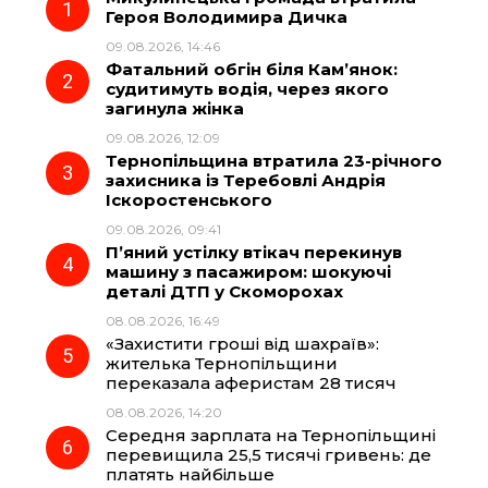
Героя Володимира Дичка
09.08.2026, 14:46
b
g
s
r
Фатальний обгін біля Кам’янок:
судитимуть водія, через якого
o
r
A
загинула жінка
09.08.2026, 12:09
Тернопільщина втратила 23-річного
o
a
p
захисника із Теребовлі Андрія
Іскоростенського
k
m
p
09.08.2026, 09:41
П’яний устілку втікач перекинув
машину з пасажиром: шокуючі
деталі ДТП у Скоморохах
08.08.2026, 16:49
«Захистити гроші від шахраїв»:
жителька Тернопільщини
переказала аферистам 28 тисяч
08.08.2026, 14:20
Середня зарплата на Тернопільщині
перевищила 25,5 тисячі гривень: де
платять найбільше