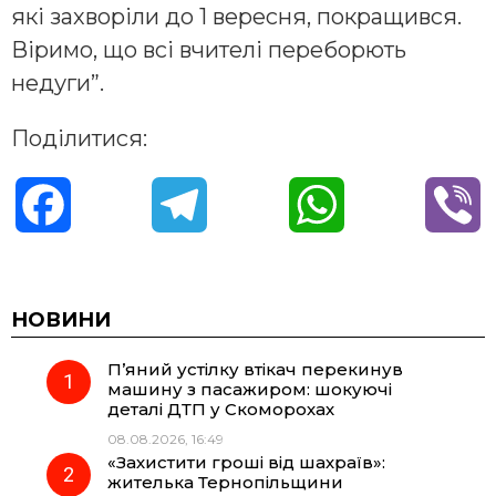
які захворіли до 1 вересня, покращився.
Віримо, що всі вчителі переборють
недуги”.
Поділитися:
F
T
W
V
a
e
h
i
c
l
a
b
НОВИНИ
П’яний устілку втікач перекинув
e
e
t
e
машину з пасажиром: шокуючі
деталі ДТП у Скоморохах
b
g
s
r
08.08.2026, 16:49
«Захистити гроші від шахраїв»:
o
r
A
жителька Тернопільщини