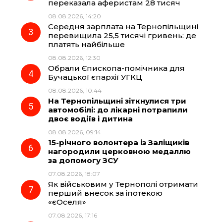
переказала аферистам 28 тисяч
08.08.2026, 14:20
o
a
p
Середня зарплата на Тернопільщині
перевищила 25,5 тисячі гривень: де
k
m
p
платять найбільше
08.08.2026, 12:30
Обрали Єпископа-помічника для
Бучацької єпархії УГКЦ
08.08.2026, 10:44
На Тернопільщині зіткнулися три
автомобілі: до лікарні потрапили
двоє водіїв і дитина
08.08.2026, 09:14
15-річного волонтера із Заліщиків
нагородили церковною медаллю
за допомогу ЗСУ
07.08.2026, 18:07
Як військовим у Тернополі отримати
перший внесок за іпотекою
«єОселя»
07.08.2026, 17:16