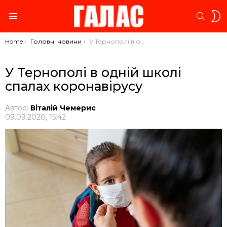
S
SEARC
S
Menu
You are here:
Home
Головні новини
У Тернополі в одній школі спалах коронавірусу
У Тернополі в одній школі
спалах коронавірусу
Автор:
Віталій Чемерис
09.09.2020, 15:42