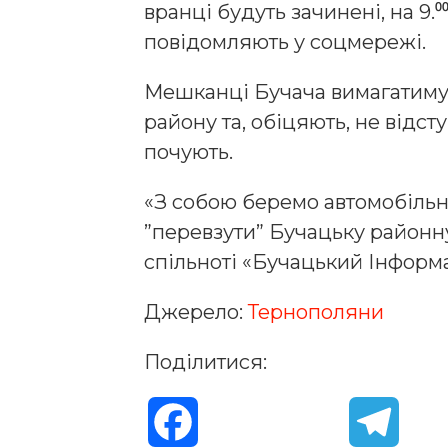
вранці будуть зачинені, на 9.
повідомляють у соцмережі.
Мешканці Бучача вимагатимут
району та, обіцяють, не відст
почують.
«З собою беремо автомобільн
”перевзути” Бучацьку районну
спільноті «Бучацький Інформ
Джерело:
Тернополяни
Поділитися:
F
T