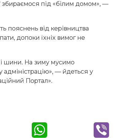
⁰⁰ збираємося під «білим домом», —
ь пояснень від керівництва
упати, допоки їхніх вимог не
і шини. На зиму мусимо
 адміністрацію», — йдеться у
аційний Портал».
W
V