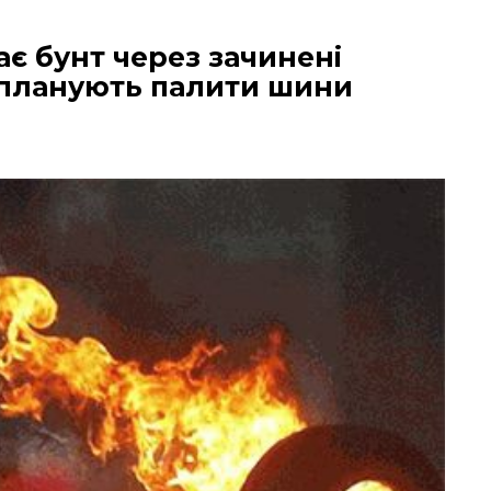
ає бунт через зачинені
 планують палити шини