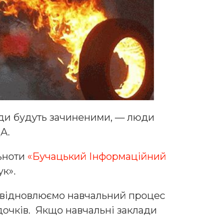
лади будуть зачиненими, — люди
А.
льноти
«Бучацький Інформаційний
ук».
ні відновлюємо навчальний процес
дочків. Якщо навчальні заклади