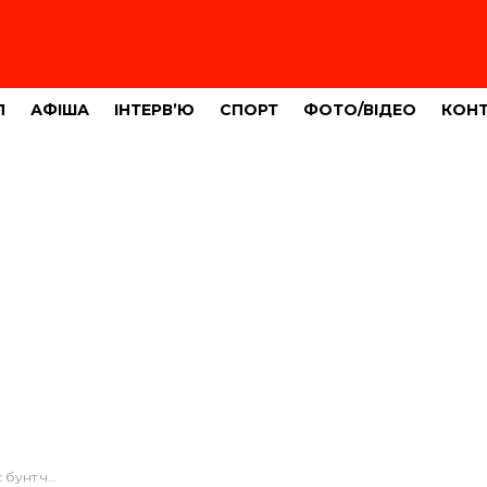
Л
АФІША
ІНТЕРВ’Ю
СПОРТ
ФОТО/ВІДЕО
КОН
ланують палити шини