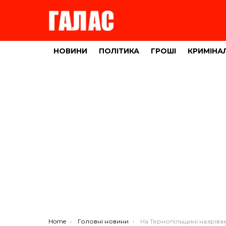
НОВИНИ
ПОЛІТИКА
ГРОШІ
КРИМІНА
You are here:
Home
Головні новини
На Тернопільщині назріває бунт через зачинені дитсадки і школи: люди п