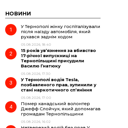
НОВИНИ
У Тернополі жінку госпіталізували
після наїзду автомобіля, який
рухався заднім ходом
05.08.2026, 18:40
15 років ув’язнення за вбивство
17-річної випускниці на
Тернопільщині присудили
Василю Гнатюку
05.08.2026, 17:30
У Тернополі водія Tesla,
позбавленого прав, зупинили у
стані наркотичного сп’яніння
05.08.2026, 17:00
Помер канадський волонтер
Джефф Слойчук, який допомагав
громадам Тернопільщини
05.08.2026, 16:02
Нетверезий водій без прав У