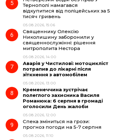
Тернополі намагався
відкупитися від поліцейських за 5
тисяч гривень
05.08.2026, 15:06
Священнику Олексію
Николишину заборонили у
священнослужінні: рішення
митрополита Нестора
05.08.2026, 14:00
Аварія у Чистилові: мотоцикліст
потрапив до лікарні після
зіткнення з автомобілем
05.08.2026, 13:00
Кременеччина зустрічає
полеглого захисника Василя
Романюка: 6 серпня в громаді
оголосили День жалоби
05.08.2026, 12:00
Спека зміниться на грози:
прогноз погоди на 5-7 серпня
05.08.2026, 11:10