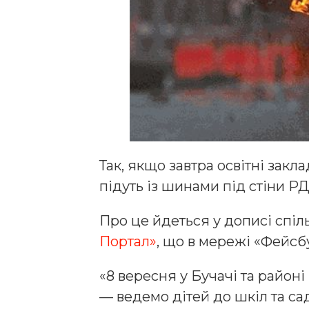
Так, якщо завтра освітні зак
підуть із шинами під стіни РД
Про це йдеться у дописі спі
Портал»
, що в мережі «Фейсб
«8 вересня у Бучачі та райо
— ведемо дітей до шкіл та са