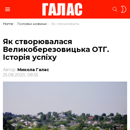
S
SEARC
S
Menu
You are here:
Home
Головні новини
Як створювалася Великоберезовицька ОТГ. Історія успіху
Як створювалася
Великоберезовицька ОТГ.
Історія успіху
Автор:
Микола Галас
25.08.2020, 08:55