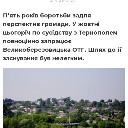
PENTAX Image
П’ять років боротьби задля
перспектив громади. У жовтні
цьогоріч по сусідству з Тернополем
повноцінно запрацює
Великоберезовицька ОТГ. Шлях до її
заснування був нелегким.