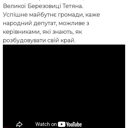
Великої Березовиці Тетяна.
Успішне майбутнє громади, каже
народний депутат, можливе з
керівниками, які знають, як
розбудовувати свій край.