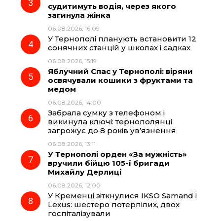
судитимуть водія, через якого
k
m
p
загинула жінка
06.08.2026, 16:09
У Тернополі планують встановити 12
сонячних станцій у школах і садках
06.08.2026, 15:19
Яблучний Спас у Тернополі: віряни
освячували кошики з фруктами та
медом
06.08.2026, 14:00
Забрала сумку з телефоном і
викинула ключі: тернополянці
загрожує до 8 років ув’язнення
06.08.2026, 13:11
У Тернополі орден «За мужність»
вручили бійцю 105-ї бригади
Михайлу Дерлиці
06.08.2026, 12:00
У Кременці зіткнулися IKSO Samand і
Lexus: шестеро потерпілих, двох
госпіталізували