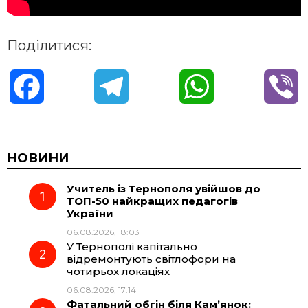
Поділитися:
F
T
W
V
a
e
h
i
c
l
a
b
НОВИНИ
Учитель із Тернополя увійшов до
e
e
t
e
ТОП-50 найкращих педагогів
України
b
g
s
r
06.08.2026, 18:03
У Тернополі капітально
o
r
A
відремонтують світлофори на
чотирьох локаціях
06.08.2026, 17:14
o
a
p
Фатальний обгін біля Кам’янок: