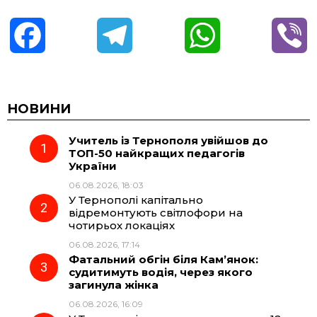
F
T
W
V
a
e
h
i
c
l
a
b
НОВИНИ
Учитель із Тернополя увійшов до
e
e
t
e
ТОП-50 найкращих педагогів
України
b
g
s
r
06.08.2026, 18:03
У Тернополі капітально
o
r
A
відремонтують світлофори на
чотирьох локаціях
06.08.2026, 17:14
o
a
p
Фатальний обгін біля Кам’янок:
судитимуть водія, через якого
k
m
p
загинула жінка
06.08.2026, 16:09