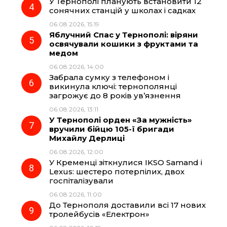
У Тернополі планують встановити 12
сонячних станцій у школах і садках
06.08.2026, 15:19
Яблучний Спас у Тернополі: віряни
освячували кошики з фруктами та
медом
06.08.2026, 14:00
Забрала сумку з телефоном і
викинула ключі: тернополянці
загрожує до 8 років ув’язнення
06.08.2026, 13:11
У Тернополі орден «За мужність»
вручили бійцю 105-ї бригади
Михайлу Дерлиці
06.08.2026, 12:00
У Кременці зіткнулися IKSO Samand і
Lexus: шестеро потерпілих, двох
госпіталізували
06.08.2026, 11:00
До Тернополя доставили всі 17 нових
тролейбусів «Електрон»