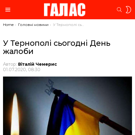
S
SEARC
S
Menu
You are here:
Home
Головні новини
У Тернополі сьогодні День жалоби
У Тернополі сьогодні День
жалоби
Автор:
Віталій Чемерис
01.07.2020, 08:30