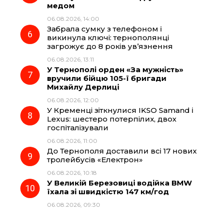
медом
06.08.2026, 14:00
Забрала сумку з телефоном і
викинула ключі: тернополянці
загрожує до 8 років ув’язнення
06.08.2026, 13:11
У Тернополі орден «За мужність»
вручили бійцю 105-ї бригади
Михайлу Дерлиці
06.08.2026, 12:00
У Кременці зіткнулися IKSO Samand і
Lexus: шестеро потерпілих, двох
госпіталізували
06.08.2026, 11:00
До Тернополя доставили всі 17 нових
тролейбусів «Електрон»
06.08.2026, 10:18
У Великій Березовиці водійка BMW
їхала зі швидкістю 147 км/год
06.08.2026, 09:30