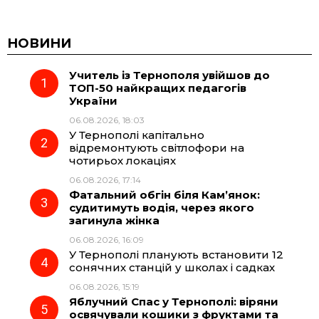
a
e
h
i
c
l
a
b
НОВИНИ
Учитель із Тернополя увійшов до
e
e
t
e
ТОП-50 найкращих педагогів
України
b
g
s
r
06.08.2026, 18:03
У Тернополі капітально
o
r
A
відремонтують світлофори на
чотирьох локаціях
06.08.2026, 17:14
o
a
p
Фатальний обгін біля Кам’янок:
судитимуть водія, через якого
k
m
p
загинула жінка
06.08.2026, 16:09
У Тернополі планують встановити 12
сонячних станцій у школах і садках
06.08.2026, 15:19
Яблучний Спас у Тернополі: віряни
освячували кошики з фруктами та