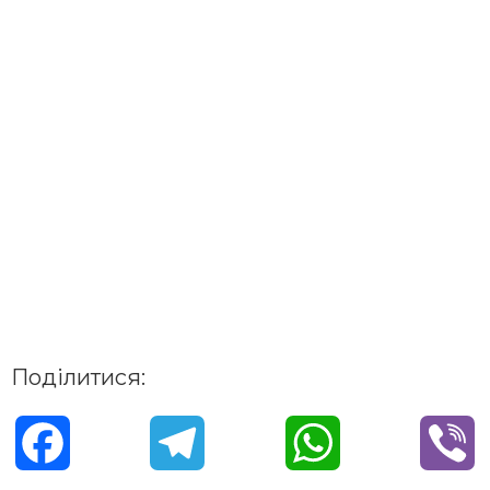
Поділитися:
F
T
W
V