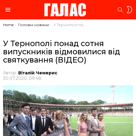
S
SEARC
S
Menu
You are here:
Home
Головні новини
У Тернополі понад сотня випускників відмовилися від святкування (ВІДЕО)
У Тернополі понад сотня
випускників відмовилися від
святкування (ВІДЕО)
Автор:
Віталій Чемерис
30.07.2020, 09:48