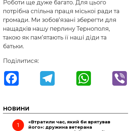
Роботи ще дуже багато. Для цього
потрібна спільна праця міської ради та
громади. Ми зобов’язані зберегти для
нащадків нашу перлину Тернополя,
такою як пам’ятають її наші діди та
батьки.
Поділитися:
F
T
W
V
a
e
h
i
c
l
a
b
НОВИНИ
«Втратили час, який би врятував
e
e
t
e
його»: дружина ветерана