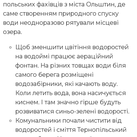
польських фахівців з міста Ольштин, де
саме створенням природного спуску
води неодноразово рятували місцеві
озера.
Щоб зменшити цвітіння водоростей
на водоймі працює аераційний
фонтан. На різних товщах води біля
самого берега розміщені
водозабірники, які качають воду.
Коли летить вода, вона насичується
киснем. І там значно гірше будуть
розвиватися синьо-зелені водорості.
Комунальники почали чистити від
водоростей і сміття Тернопільський