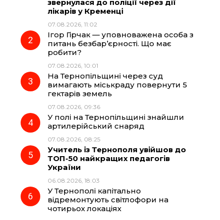
звернулася до поліції через дії
b
g
s
r
лікарів у Кременці
07.08.2026, 11:02
o
r
A
Ігор Гірчак — уповноважена особа з
питань безбар’єрності. Що має
робити?
o
a
p
07.08.2026, 10:01
На Тернопільщині через суд
k
m
p
вимагають міськраду повернути 5
гектарів земель
07.08.2026, 09:36
У полі на Тернопільщині знайшли
артилерійський снаряд
07.08.2026, 08:25
Учитель із Тернополя увійшов до
ТОП-50 найкращих педагогів
України
06.08.2026, 18:03
У Тернополі капітально
відремонтують світлофори на
чотирьох локаціях