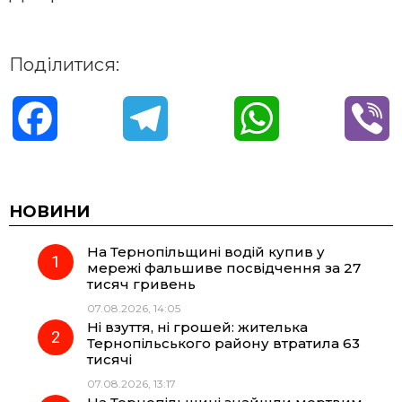
Поділитися:
F
T
W
V
a
e
h
i
c
l
a
b
НОВИНИ
На Тернопільщині водій купив у
e
e
t
e
мережі фальшиве посвідчення за 27
тисяч гривень
b
g
s
r
07.08.2026, 14:05
Ні взуття, ні грошей: жителька
o
r
A
Тернопільського району втратила 63
тисячі
07.08.2026, 13:17
o
a
p