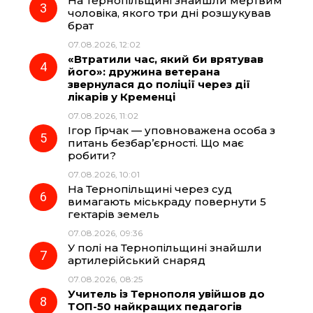
На Тернопільщині знайшли мертвим
чоловіка, якого три дні розшукував
k
m
p
брат
07.08.2026, 12:02
«Втратили час, який би врятував
його»: дружина ветерана
звернулася до поліції через дії
лікарів у Кременці
07.08.2026, 11:02
Ігор Гірчак — уповноважена особа з
питань безбар’єрності. Що має
робити?
07.08.2026, 10:01
На Тернопільщині через суд
вимагають міськраду повернути 5
гектарів земель
07.08.2026, 09:36
У полі на Тернопільщині знайшли
артилерійський снаряд
07.08.2026, 08:25
Учитель із Тернополя увійшов до
ТОП-50 найкращих педагогів