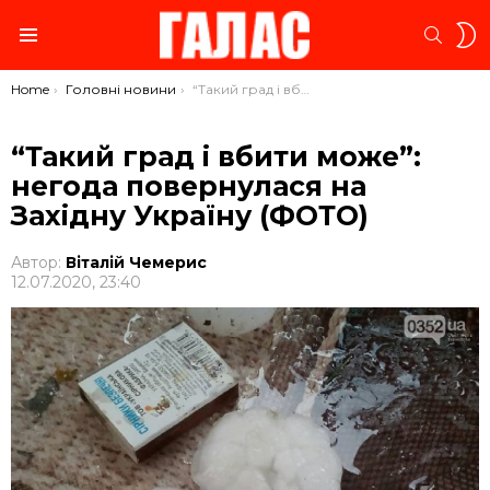
S
SEARC
S
Menu
You are here:
Home
Головні новини
“Такий град і вбити може”: негода повернулася на Західну Україну (ФОТО)
“Такий град і вбити може”:
негода повернулася на
Західну Україну (ФОТО)
Автор:
Віталій Чемерис
12.07.2020, 23:40