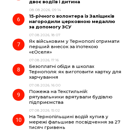
двоє водіїв і дитина
08.08.2026, 09:14
15-річного волонтера із Заліщиків
нагородили церковною медаллю
за допомогу ЗСУ
07.08.2026, 18:07
Як військовим у Тернополі отримати
перший внесок за іпотекою
«єОселя»
07.08.2026, 17:16
Безоплатні обіди в школах
Тернополя: як виготовити картку для
харчування
07.08.2026, 16:00
Пожежа на Текстильній:
рятувальники врятували будівлю
підприємства
07.08.2026, 15:02
На Тернопільщині водій купив у
мережі фальшиве посвідчення за 27
тисяч гривень