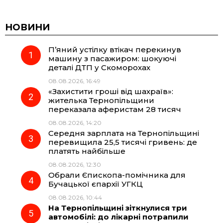
a
e
h
i
c
l
a
b
НОВИНИ
П’яний устілку втікач перекинув
e
e
t
e
машину з пасажиром: шокуючі
деталі ДТП у Скоморохах
b
g
s
r
08.08.2026, 16:49
«Захистити гроші від шахраїв»:
o
r
A
жителька Тернопільщини
переказала аферистам 28 тисяч
08.08.2026, 14:20
o
a
p
Середня зарплата на Тернопільщині
перевищила 25,5 тисячі гривень: де
k
m
p
платять найбільше
08.08.2026, 12:30
Обрали Єпископа-помічника для
Бучацької єпархії УГКЦ
08.08.2026, 10:44
На Тернопільщині зіткнулися три
автомобілі: до лікарні потрапили