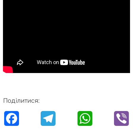
Поділитися:
F
T
W
V