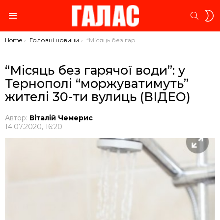
S
SEARC
S
Menu
You are here:
Home
Головні новини
“Місяць без гарячої води”: у Тернополі “моржуватимуть” жителі 30-ти вулиць (ВІДЕО)
“Місяць без гарячої води”: у
Тернополі “моржуватимуть”
жителі 30-ти вулиць (ВІДЕО)
Автор:
Віталій Чемерис
14.07.2020, 16:20