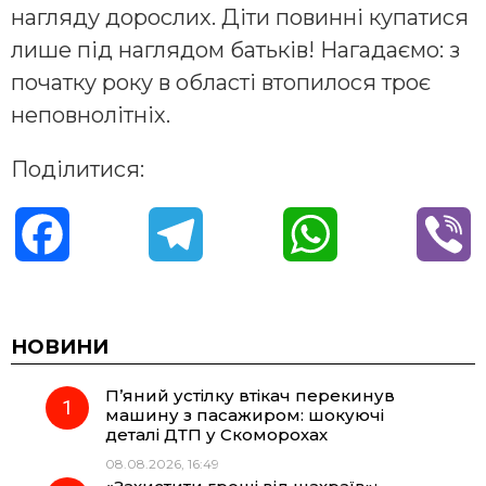
нагляду дорослих. Діти повинні купатися
лише під наглядом батьків! Нагадаємо: з
початку року в області втопилося троє
неповнолітніх.
Поділитися:
F
T
W
V
a
e
h
i
c
l
a
b
НОВИНИ
П’яний устілку втікач перекинув
e
e
t
e
машину з пасажиром: шокуючі
деталі ДТП у Скоморохах
b
g
s
r
08.08.2026, 16:49