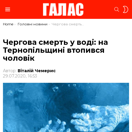
S
SEARC
S
Menu
You are here:
Home
Головні новини
Чергова смерть у воді: на Тернопільщині втопився чоловік
Чергова смерть у воді: на
Тернопільщині втопився
чоловік
Автор:
Віталій Чемерис
29.07.2020, 16:53