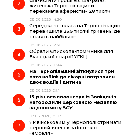
«Захистити гроші від шахраїв»:
o
r
A
жителька Тернопільщини
переказала аферистам 28 тисяч
08.08.2026, 14:20
o
a
p
Середня зарплата на Тернопільщині
перевищила 25,5 тисячі гривень: де
k
m
p
платять найбільше
08.08.2026, 12:30
Обрали Єпископа-помічника для
Бучацької єпархії УГКЦ
08.08.2026, 10:44
На Тернопільщині зіткнулися три
автомобілі: до лікарні потрапили
двоє водіїв і дитина
08.08.2026, 09:14
15-річного волонтера із Заліщиків
нагородили церковною медаллю
за допомогу ЗСУ
07.08.2026, 18:07
Як військовим у Тернополі отримати
перший внесок за іпотекою
«єОселя»