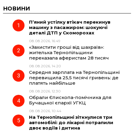
c
l
a
b
НОВИНИ
П’яний устілку втікач перекинув
e
e
t
e
машину з пасажиром: шокуючі
деталі ДТП у Скоморохах
b
g
s
r
08.08.2026, 16:49
«Захистити гроші від шахраїв»:
o
r
A
жителька Тернопільщини
переказала аферистам 28 тисяч
08.08.2026, 14:20
o
a
p
Середня зарплата на Тернопільщині
перевищила 25,5 тисячі гривень: де
k
m
p
платять найбільше
08.08.2026, 12:30
Обрали Єпископа-помічника для
Бучацької єпархії УГКЦ
08.08.2026, 10:44
На Тернопільщині зіткнулися три
автомобілі: до лікарні потрапили
двоє водіїв і дитина