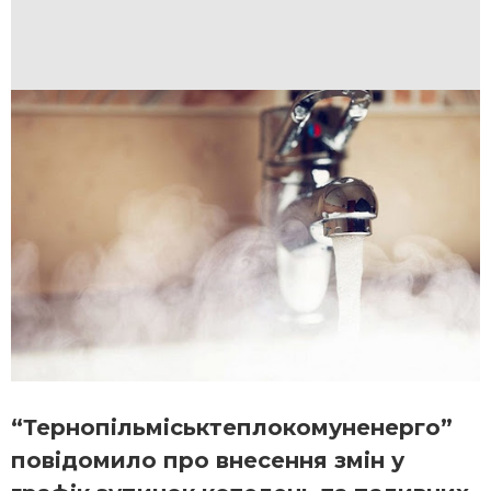
“Тернопільміськтеплокомуненерго”
повідомило про внесення змін у