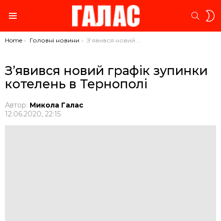
S
SEARC
S
Menu
You are here:
Home
Головні новини
З’явився новий графік зупинки котелень в Тернополі
З’явився новий графік зупинки
котелень в Тернополі
Автор:
Микола Галас
12.06.2020, 22:15