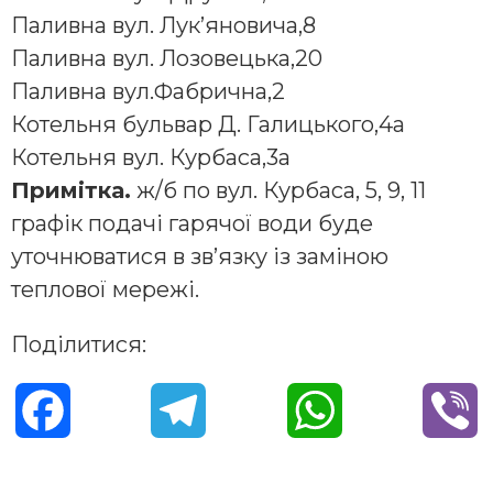
Паливна вул. Лук’яновича,8
Паливна вул. Лозовецька,20
Паливна вул.Фабрична,2
Котельня бульвар Д. Галицького,4а
Котельня вул. Курбаса,3а
Примітка.
ж/б по вул. Курбаса, 5, 9, 11
графік подачі гарячої води буде
уточнюватися в зв’язку із заміною
теплової мережі.
Поділитися:
F
T
W
V
a
e
h
i