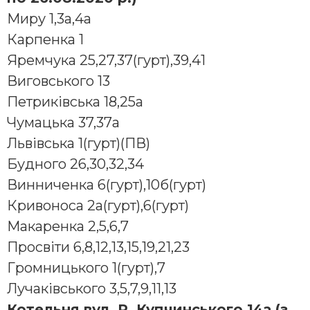
Миру 1,3а,4а
Каpпенка 1
Яремчука 25,27,37(гурт),39,41
Виговського 13
Петpиківська 18,25а
Чумацька 37,37а
Львівська 1(гурт)(ПВ)
Будного 26,30,32,34
Винниченка 6(гурт),10б(гурт)
Кpивоноса 2а(гурт),6(гурт)
Макаpенка 2,5,6,7
Пpосвіти 6,8,12,13,15,19,21,23
Гpомницького 1(гурт),7
Лучаківського 3,5,7,9,11,13
Котельня вул. Р. Купчинського,14а (з