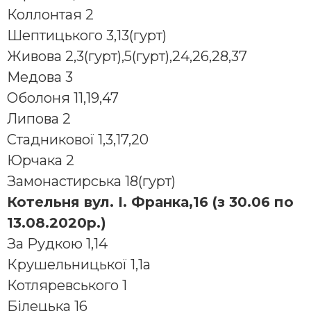
Коллонтая 2
Шептицького 3,13(гурт)
Живова 2,3(гурт),5(гурт),24,26,28,37
Медова 3
Оболоня 11,19,47
Липова 2
Стадникової 1,3,17,20
Юpчака 2
Замонастиpська 18(гурт)
Котельня вул. І. Франка,16 (з 30.06 по
13.08.2020р.)
За Рудкою 1,14
Кpушельницької 1,1а
Котляpевського 1
Білецька 16