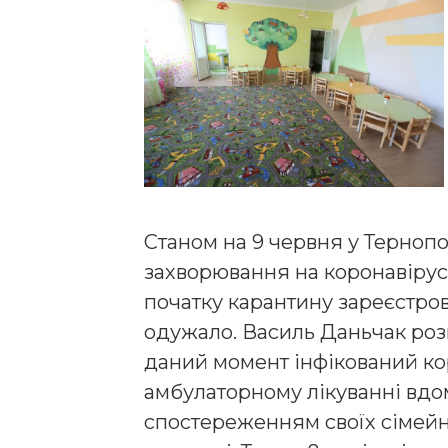
Станом на 9 червня у Терноп
захворювання на коронавірус. 
початку карантину зареєстров
одужало. Василь Даньчак розпо
даний момент інфікований кор
амбулаторному лікуванні вдом
спостереженням своїх сімейни