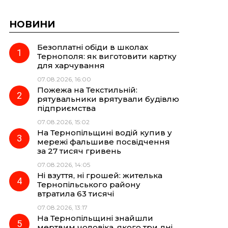
НОВИНИ
Безоплатні обіди в школах
Тернополя: як виготовити картку
для харчування
07.08.2026, 16:00
Пожежа на Текстильній:
рятувальники врятували будівлю
підприємства
07.08.2026, 15:02
На Тернопільщині водій купив у
мережі фальшиве посвідчення
за 27 тисяч гривень
07.08.2026, 14:05
Ні взуття, ні грошей: жителька
Тернопільського району
втратила 63 тисячі
07.08.2026, 13:17
На Тернопільщині знайшли
мертвим чоловіка, якого три дні