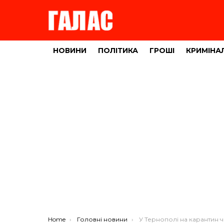
НОВИНИ
ПОЛІТИКА
ГРОШІ
КРИМІНА
You are here:
Home
Головні новини
У Тернополі на карантин через коронавірус закривають дитя