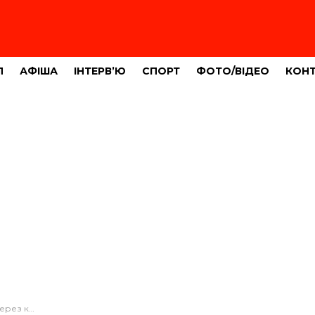
Л
АФІША
ІНТЕРВ’Ю
СПОРТ
ФОТО/ВІДЕО
КОН
чий садок № 12