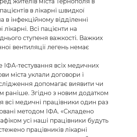
еред жителів міста Тернополя в
пацієнтів в лікарні швидкої
а в інфекційному відділенні
 лікарні. Всі пацієнти на
еднього ступеня важкості. Важких
чної вентиляції легень немає
е ІФА-тестування всіх медичних
ови міста уклали договори і
ослідження допомагає виявити чи
м раніше. Згідно з новим додатком
я всі медичні працівники один раз
товані методом ІФА. «Складено
графіком усі наші працівники будуть
стежено працівників лікарні