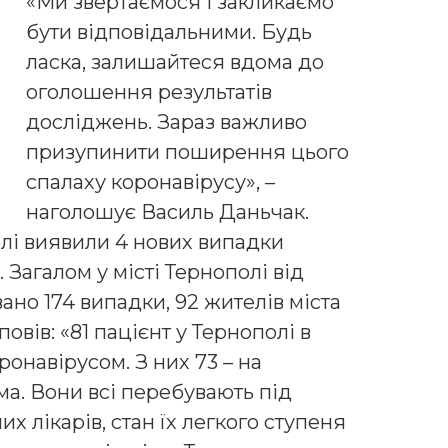
«Ми звертаємося і закликаємо
бути відповідальними. Будь
ласка, залишайтеся вдома до
оголошення результатів
досліджень. Зараз важливо
призупинити поширення цього
спалаху коронавірусу», –
наголошує Василь Даньчак.
олі виявили 4 нових випадки
Загалом у місті Тернополі від
ано 174 випадки, 92 жителів міста
вів: «81 пацієнт у Тернополі в
онавірусом. З них 73 – на
а. Вони всі перебувають під
х лікарів, стан їх легкого ступеня