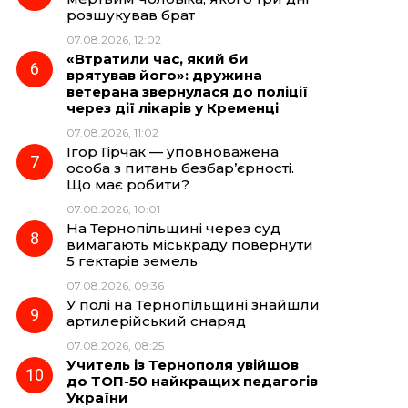
розшукував брат
07.08.2026, 12:02
«Втратили час, який би
врятував його»: дружина
ветерана звернулася до поліції
через дії лікарів у Кременці
07.08.2026, 11:02
Ігор Гірчак — уповноважена
особа з питань безбар’єрності.
Що має робити?
07.08.2026, 10:01
На Тернопільщині через суд
вимагають міськраду повернути
5 гектарів земель
07.08.2026, 09:36
У полі на Тернопільщині знайшли
артилерійський снаряд
07.08.2026, 08:25
Учитель із Тернополя увійшов
до ТОП-50 найкращих педагогів
України