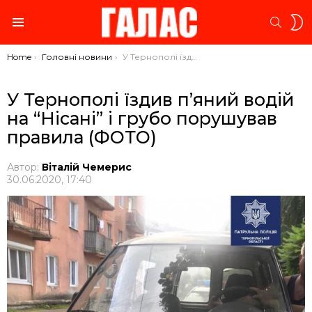
S
SEARC
S
Menu
You are here:
Home
Головні новини
У Тернополі їздив п’яний водій на “Нісані” і грубо порушував правила (ФОТО)
У Тернополі їздив п’яний водій
на “Нісані” і грубо порушував
правила (ФОТО)
Автор:
Віталій Чемерис
30.06.2020, 17:40