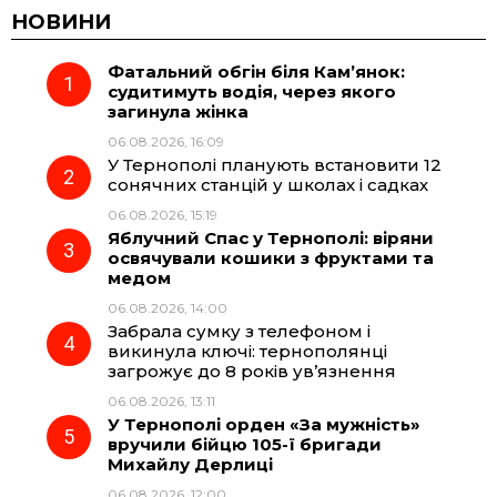
c
l
a
b
НОВИНИ
Фатальний обгін біля Кам’янок:
e
e
t
e
судитимуть водія, через якого
загинула жінка
b
g
s
r
06.08.2026, 16:09
У Тернополі планують встановити 12
o
r
A
сонячних станцій у школах і садках
06.08.2026, 15:19
Яблучний Спас у Тернополі: віряни
o
a
p
освячували кошики з фруктами та
медом
k
m
p
06.08.2026, 14:00
Забрала сумку з телефоном і
викинула ключі: тернополянці
загрожує до 8 років ув’язнення
06.08.2026, 13:11
У Тернополі орден «За мужність»
вручили бійцю 105-ї бригади
Михайлу Дерлиці
06.08.2026, 12:00