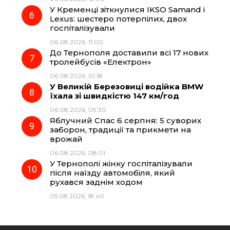
У Кременці зіткнулися IKSO Samand і
Lexus: шестеро потерпілих, двох
госпіталізували
06.08.2026, 11:00
До Тернополя доставили всі 17 нових
тролейбусів «Електрон»
06.08.2026, 10:18
У Великій Березовиці водійка BMW
їхала зі швидкістю 147 км/год
06.08.2026, 09:30
Яблучний Спас 6 серпня: 5 суворих
заборон, традиції та прикмети на
врожай
06.08.2026, 08:01
У Тернополі жінку госпіталізували
після наїзду автомобіля, який
рухався заднім ходом
05.08.2026, 18:40