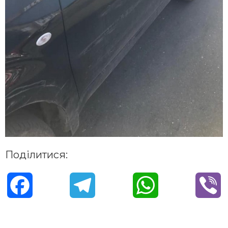
Поділитися:
F
T
W
V
a
e
h
i