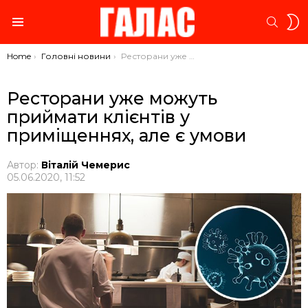
S
SEARC
S
Menu
You are here:
Home
Головні новини
Ресторани уже можуть приймати клієнтів у приміщеннях, але є умови
Ресторани уже можуть
приймати клієнтів у
приміщеннях, але є умови
Автор:
Віталій Чемерис
05.06.2020, 11:52