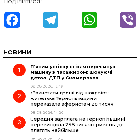
Поділитися:
F
T
W
V
a
e
h
i
c
l
a
b
НОВИНИ
П’яний устілку втікач перекинув
e
e
t
e
машину з пасажиром: шокуючі
деталі ДТП у Скоморохах
b
g
s
r
08.08.2026, 16:49
«Захистити гроші від шахраїв»:
o
r
A
жителька Тернопільщини
переказала аферистам 28 тисяч
08.08.2026, 14:20
o
a
p
Середня зарплата на Тернопільщині
перевищила 25,5 тисячі гривень: де
k
m
p
платять найбільше
08.08.2026, 12:30