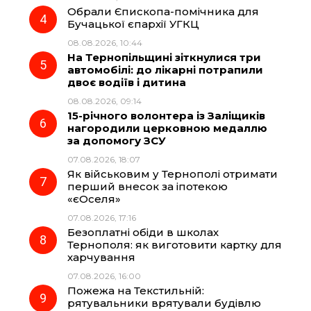
Обрали Єпископа-помічника для
Бучацької єпархії УГКЦ
08.08.2026, 10:44
На Тернопільщині зіткнулися три
автомобілі: до лікарні потрапили
двоє водіїв і дитина
08.08.2026, 09:14
15-річного волонтера із Заліщиків
нагородили церковною медаллю
за допомогу ЗСУ
07.08.2026, 18:07
Як військовим у Тернополі отримати
перший внесок за іпотекою
«єОселя»
07.08.2026, 17:16
Безоплатні обіди в школах
Тернополя: як виготовити картку для
харчування
07.08.2026, 16:00
Пожежа на Текстильній:
рятувальники врятували будівлю