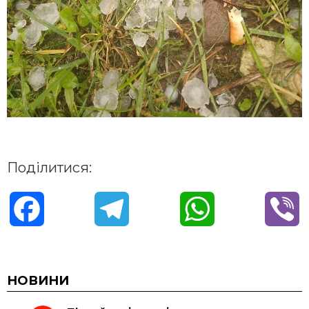
Поділитися:
F
T
W
V
a
e
h
i
c
l
a
b
НОВИНИ