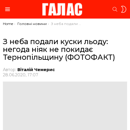
S
SEARC
S
Menu
You are here:
Home
Головні новини
З неба подали куски льоду: негода ніяк не покидає Тернопільщину (ФОТОФАКТ)
З неба подали куски льоду:
негода ніяк не покидає
Тернопільщину (ФОТОФАКТ)
Автор:
Віталій Чемерис
28.06.2020, 17:07