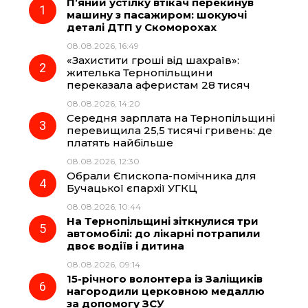
П’яний устілку втікач перекинув
e
e
t
e
машину з пасажиром: шокуючі
деталі ДТП у Скоморохах
b
g
s
r
08.08.2026, 16:49
«Захистити гроші від шахраїв»:
o
r
A
жителька Тернопільщини
переказала аферистам 28 тисяч
08.08.2026, 14:20
o
a
p
Середня зарплата на Тернопільщині
перевищила 25,5 тисячі гривень: де
k
m
p
платять найбільше
08.08.2026, 12:30
Обрали Єпископа-помічника для
Бучацької єпархії УГКЦ
08.08.2026, 10:44
На Тернопільщині зіткнулися три
автомобілі: до лікарні потрапили
двоє водіїв і дитина
08.08.2026, 09:14
15-річного волонтера із Заліщиків
нагородили церковною медаллю
за допомогу ЗСУ