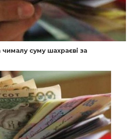
 чималу суму шахраєві за