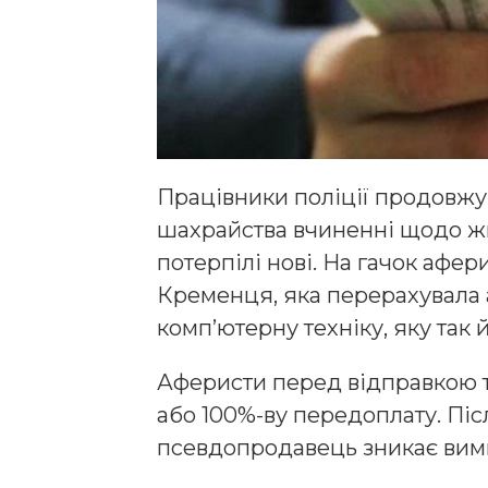
Працівники поліції продовжу
шахрайства вчиненні щодо жит
потерпілі нові. На гачок афе
Кременця, яка перерахувала а
комп’ютерну техніку, яку так 
Аферисти перед відправкою т
або 100%-ву передоплату. П
псевдопродавець зникає вими