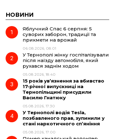
НОВИНИ
Яблучний Спас 6 серпня: 5
суворих заборон, традиції та
прикмети на врожай
06.08.2026, 08:01
У Тернополі жінку госпіталізували
після наїзду автомобіля, який
рухався заднім ходом
05.08.2026, 18:40
15 років ув’язнення за вбивство
17-річної випускниці на
Тернопільщині присудили
Василю Гнатюку
05.08.2026, 17:30
У Тернополі водія Tesla,
позбавленого прав, зупинили у
стані наркотичного сп’яніння
05.08.2026, 17:00
Помер канадський волонтер