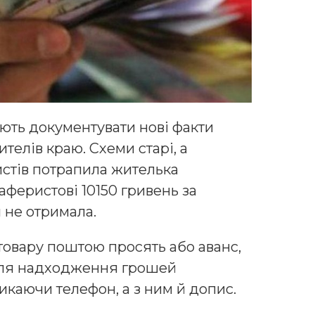
ють документувати нові факти
елів краю. Схеми старі, а
ристів потрапила жителька
феристові 10150 гривень за
й не отримала.
овару поштою просять або аванс,
ісля надходження грошей
каючи телефон, а з ним й допис.