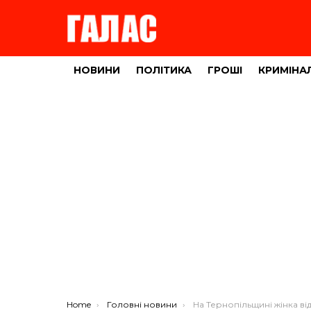
НОВИНИ
ПОЛІТИКА
ГРОШІ
КРИМІНА
You are here:
Home
Головні новини
На Тернопільщині жінка віддала шахраям понад 10 