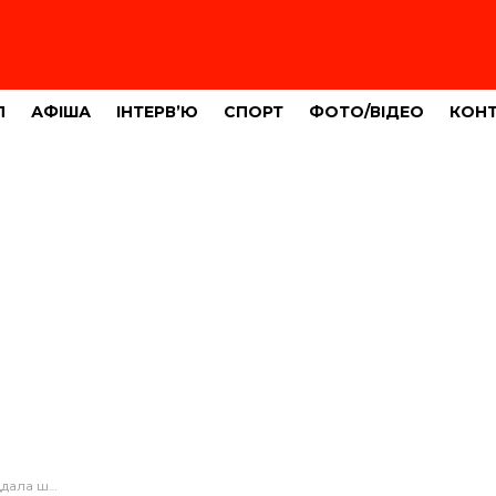
Л
АФІША
ІНТЕРВ’Ю
СПОРТ
ФОТО/ВІДЕО
КОН
тисяч гривень