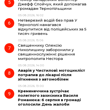
Джефф Слойчук, який допомагав
громадам Тернопільщини
05.08.2026, 16:02
Нетверезий водій без прав У
Тернополі намагався
відкупитися від поліцейських за 5
тисяч гривень
05.08.2026, 15:06
Священнику Олексію
Николишину заборонили у
священнослужінні: рішення
митрополита Нестора
05.08.2026, 14:00
Аварія у Чистилові: мотоцикліст
потрапив до лікарні після
зіткнення з автомобілем
05.08.2026, 13:00
Кременеччина зустрічає
полеглого захисника Василя
Романюка: 6 серпня в громаді
оголосили День жалоби