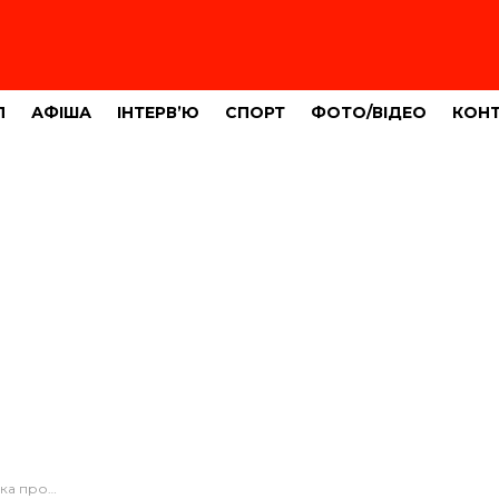
Л
АФІША
ІНТЕРВ’Ю
СПОРТ
ФОТО/ВІДЕО
КОН
і (ФОТОФАКТ)