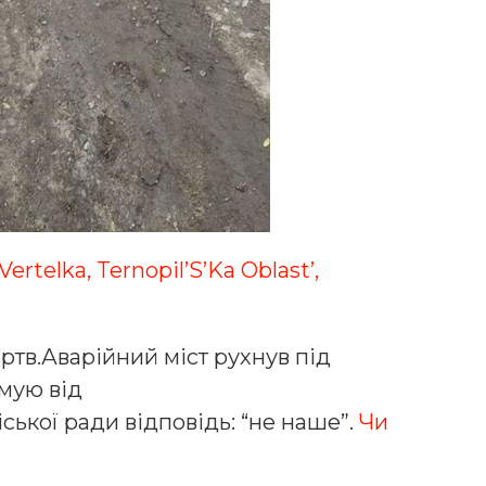
Vertelka, Ternopil’S’Ka Oblast’,
ртв.Аварійний міст рухнув під
мую від
іської ради відповідь: “не наше”.
Чи