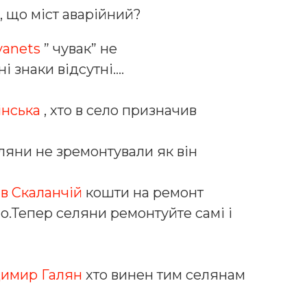
, що міст аварійний?
vanets
” чувак” не
 знаки відсутні….
інська
, хто в село призначив
ляни не зремонтували як він
в Скаланчій
кошти на ремонт
о.Тепер селяни ремонтуйте самі і
имир Галян
хто винен тим селянам