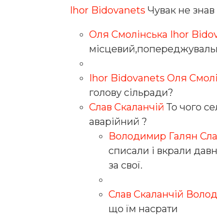
Ihor Bidovanets
Чувак не знав 
Оля Смолінська
Ihor Bido
місцевий,попереджувальні
Ihor Bidovanets
Оля Смол
голову сільради?
Слав Скаланчій
То чого се
аварійний ?
Володимир Галян
Сла
списали і вкрали давн
за свої.
Слав Скаланчій
Волод
що їм насрати