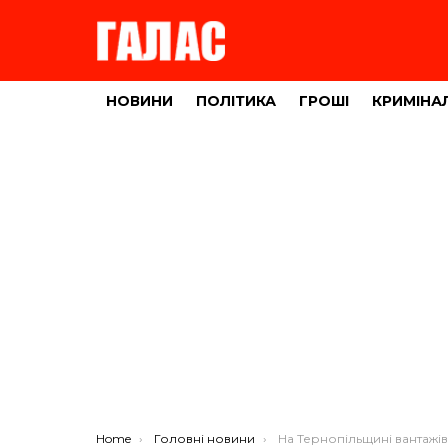
НОВИНИ
ПОЛІТИКА
ГРОШІ
КРИМІНА
You are here:
Home
Головні новини
На Тернопільщині вантажівка провалилася на мост