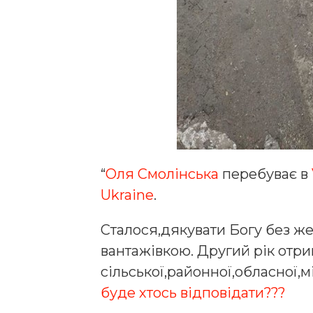
“
Оля Смолінська
перебуває в
Ukraine
.
Сталося,дякувати Богу без же
вантажівкою. Другий рік отри
сільської,районної,обласної,м
буде хтось відповідати???