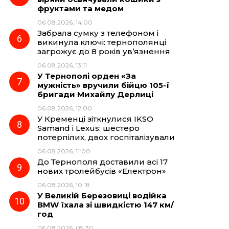
фруктами та медом
06.08.2026, 14:00
Забрала сумку з телефоном і
викинула ключі: тернополянці
загрожує до 8 років ув’язнення
06.08.2026, 13:11
У Тернополі орден «За
мужність» вручили бійцю 105-ї
бригади Михайлу Дерлиці
06.08.2026, 12:00
У Кременці зіткнулися IKSO
Samand і Lexus: шестеро
потерпілих, двох госпіталізували
06.08.2026, 11:00
До Тернополя доставили всі 17
нових тролейбусів «Електрон»
06.08.2026, 10:18
У Великій Березовиці водійка
BMW їхала зі швидкістю 147 км/
год
06.08.2026, 09:30