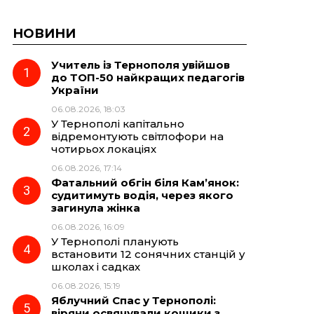
НОВИНИ
Учитель із Тернополя увійшов
до ТОП-50 найкращих педагогів
України
06.08.2026, 18:03
У Тернополі капітально
відремонтують світлофори на
чотирьох локаціях
06.08.2026, 17:14
Фатальний обгін біля Кам’янок:
судитимуть водія, через якого
загинула жінка
06.08.2026, 16:09
У Тернополі планують
встановити 12 сонячних станцій у
школах і садках
06.08.2026, 15:19
Яблучний Спас у Тернополі:
віряни освячували кошики з