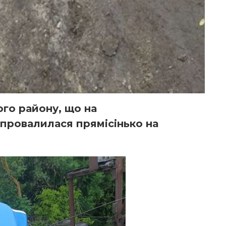
ого району, що на
 провалилася прямісінько на