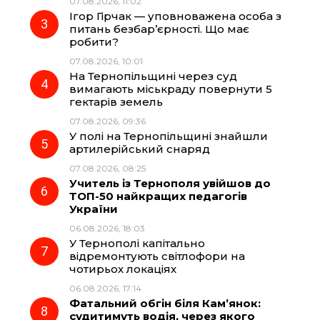
07.08.2026, 11:02
Ігор Гірчак — уповноважена особа з
k
m
p
питань безбар’єрності. Що має
робити?
07.08.2026, 10:01
На Тернопільщині через суд
вимагають міськраду повернути 5
гектарів земель
07.08.2026, 09:36
У полі на Тернопільщині знайшли
артилерійський снаряд
07.08.2026, 08:25
Учитель із Тернополя увійшов до
ТОП-50 найкращих педагогів
України
06.08.2026, 18:03
У Тернополі капітально
відремонтують світлофори на
чотирьох локаціях
06.08.2026, 17:14
Фатальний обгін біля Кам’янок:
судитимуть водія, через якого