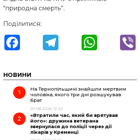
“природна смерть”.
Поділитися:
F
T
W
V
a
e
h
i
c
l
a
b
НОВИНИ
На Тернопільщині знайшли мертвим
e
e
t
e
чоловіка, якого три дні розшукував
брат
b
g
s
r
07.08.2026, 12:02
«Втратили час, який би врятував
o
r
A
його»: дружина ветерана
звернулася до поліції через дії
лікарів у Кременці
o
a
p