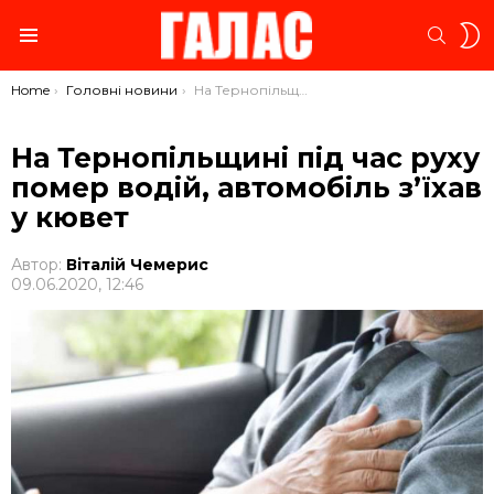
S
SEARC
S
Menu
You are here:
Home
Головні новини
На Тернопільщині під час руху помер водій, автомобіль з’їхав у кювет
На Тернопільщині під час руху
помер водій, автомобіль з’їхав
у кювет
Автор:
Віталій Чемерис
09.06.2020, 12:46