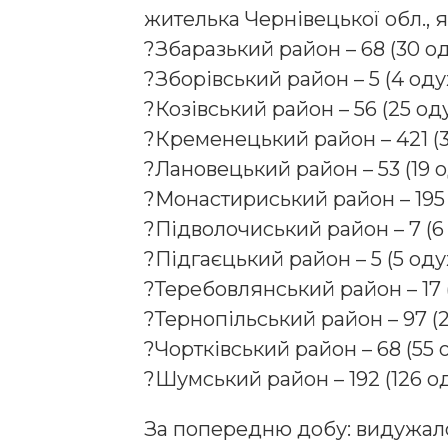
жителька Чернівецької обл., 
?
Збаразький район – 68 (30 о
?
Зборівський район – 5 (4 од
?
Козівський район – 56 (25 од
?
Кременецький район – 421 (3
?
Лановецький район – 53 (19 
?
Монастириський район – 195 
?
Підволочиський район – 7 (6
?
Підгаєцький район – 5 (5 од
?
Теребовлянський район – 17 
?
Тернопільський район – 97 (
?
Чортківський район – 68 (55
?
Шумський район – 192 (126 од
За попередню добу: видужало