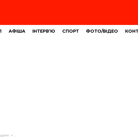
Л
АФІША
ІНТЕРВ’Ю
СПОРТ
ФОТО/ВІДЕО
КОН
их за добу