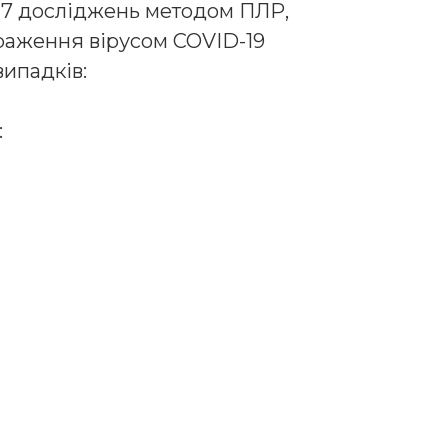
17 досліджень методом ПЛР,
раження вірусом COVID-19
ипадків:
: