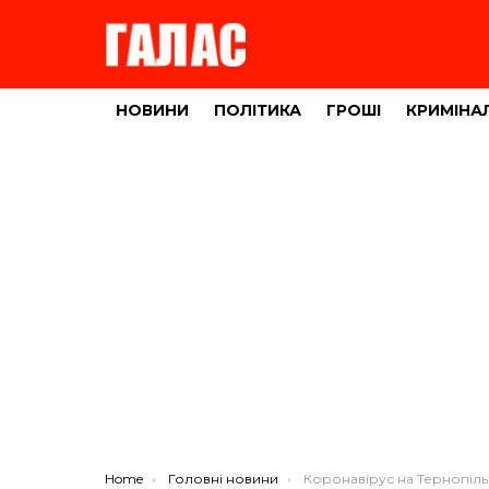
НОВИНИ
ПОЛІТИКА
ГРОШІ
КРИМІНА
You are here:
Home
Головні новини
Коронавірус на Тернопільщині: +45 хвор