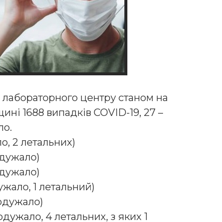
 лабораторного центру станом на
ині 1688 випадків COVID-19, 27 –
ло.
ло, 2 летальних)
одужало)
одужало)
ужало, 1 летальний)
 одужало)
дужало, 4 летальних, з яких 1