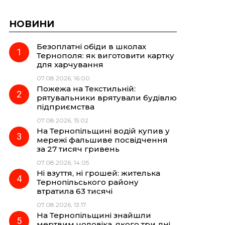
НОВИНИ
Безоплатні обіди в школах
Тернополя: як виготовити картку
для харчування
07.08.2026, 16:00
Пожежа на Текстильній:
рятувальники врятували будівлю
підприємства
07.08.2026, 15:02
На Тернопільщині водій купив у
мережі фальшиве посвідчення
за 27 тисяч гривень
07.08.2026, 14:05
Ні взуття, ні грошей: жителька
Тернопільського району
втратила 63 тисячі
07.08.2026, 13:17
На Тернопільщині знайшли
мертвим чоловіка, якого три дні