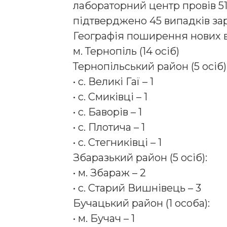
лабораторний центр провів 5
підтверджено 45 випадків за
Географія поширення нових в
м. Тернопіль (14 осіб)
Тернопільський район (5 осіб)
• с. Великі Гаї – 1
• с. Смиківці – 1
• с. Баворів – 1
• с. Плотича – 1
• с. Стегниківці – 1
Збаразький район (5 осіб):
• м. Збараж – 2
• с. Старий Вишнівець – 3
Бучацький район (1 особа):
• м. Бучач – 1