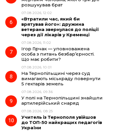
розшукував брат
07.08.2026, 12:02
«Втратили час, який би
врятував його»: дружина
ветерана звернулася до поліції
через дії лікарів у Кременці
07.08.2026, 11:02
Ігор Гірчак — уповноважена
особа з питань безбар’єрності.
Що має робити?
07.08.2026, 10:01
На Тернопільщині через суд
вимагають міськраду повернути
5 гектарів земель
07.08.2026, 09:36
У полі на Тернопільщині знайшли
артилерійський снаряд
07.08.2026, 08:25
Учитель із Тернополя увійшов
до ТОП-50 найкращих педагогів
України