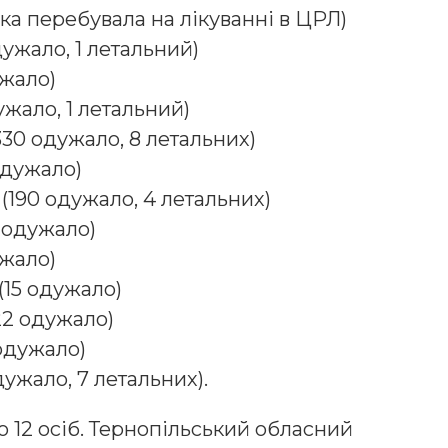
яка перебувала на лікуванні в ЦРЛ)
дужало, 1 летальний)
ужало)
ужало, 1 летальний)
30 одужало, 8 летальних)
одужало)
(190 одужало, 4 летальних)
 одужало)
ужало)
(15 одужало)
22 одужало)
 одужало)
ужало, 7 летальних).
 12 осіб. Тернопільський обласний