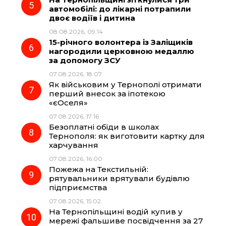
автомобілі: до лікарні потрапили
двоє водіїв і дитина
08.08.2026, 09:14
15-річного волонтера із Заліщиків
нагородили церковною медаллю
за допомогу ЗСУ
07.08.2026, 18:07
Як військовим у Тернополі отримати
перший внесок за іпотекою
«єОселя»
07.08.2026, 17:16
Безоплатні обіди в школах
Тернополя: як виготовити картку для
харчування
07.08.2026, 16:00
Пожежа на Текстильній:
рятувальники врятували будівлю
підприємства
07.08.2026, 15:02
На Тернопільщині водій купив у
мережі фальшиве посвідчення за 27