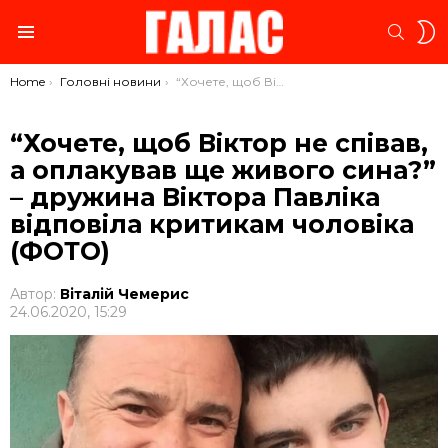
S
SEARC
S
Menu
You are here:
Home
Головні новини
“Хочете, щоб Віктор не співав, а оплакував ще живого сина?” – дружина Віктора Павліка відповіла критикам чоловіка (ФОТО)
“Хочете, щоб Віктор не співав,
а оплакував ще живого сина?”
– дружина Віктора Павліка
відповіла критикам чоловіка
(ФОТО)
Автор:
Віталій Чемерис
24.06.2020, 15:29