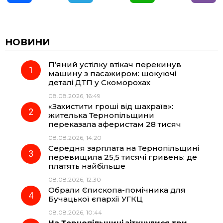
a
e
h
i
c
l
a
b
НОВИНИ
П’яний устілку втікач перекинув
e
e
t
e
машину з пасажиром: шокуючі
деталі ДТП у Скоморохах
b
g
s
r
08.08.2026, 16:49
«Захистити гроші від шахраїв»:
o
r
A
жителька Тернопільщини
переказала аферистам 28 тисяч
08.08.2026, 14:20
o
a
p
Середня зарплата на Тернопільщині
перевищила 25,5 тисячі гривень: де
k
m
p
платять найбільше
08.08.2026, 12:30
Обрали Єпископа-помічника для
Бучацької єпархії УГКЦ
08.08.2026, 10:44
На Тернопільщині зіткнулися три