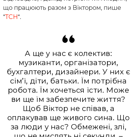
що працюють разом з Віктором, пише
“
ТСН
“.
А ще у нас є колектив:
музиканти, організатори,
бухгалтери, дизайнери. У них є
сім’ї, діти, батьки. Їм потрібна
робота. Їм хочеться їсти. Може
ви ще їм забезпечите життя?
Щоб Віктор не співав, а
оплакував ще живого сина. Що
за люди у нас? Обмежені, злі,
що не мислять ні секунди, –