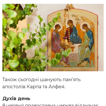
Також сьогодні шанують пам’ять
апостолів Карпа та Алфея.
Духів день
8 червня православна церква відзначає