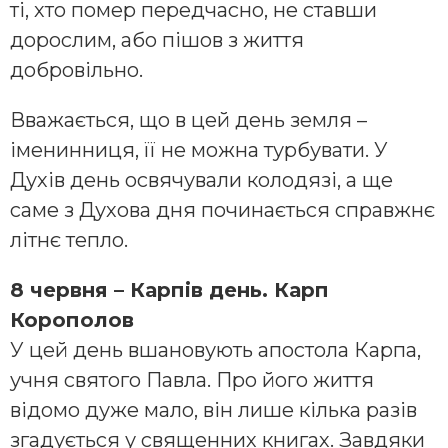
ті, хто помер передчасно, не ставши
дорослим, або пішов з життя
добровільно.
Вважається, що в цей день земля –
іменинниця, її не можна турбувати. У
Духів день освячували колодязі, а ще
саме з Духова дня починається справжнє
літнє тепло.
8 червня – Карпів день. Карп
Корополов
У цей день вшановують апостола Карпа,
учня святого Павла. Про його життя
відомо дуже мало, він лише кілька разів
згадується у священних книгах. Завдяки