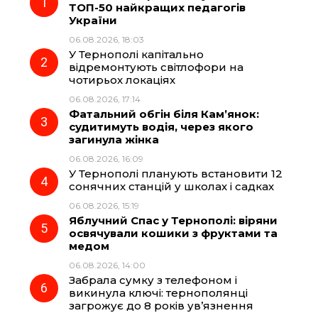
ТОП-50 найкращих педагогів
України
b
g
s
r
06.08.2026, 18:03
У Тернополі капітально
o
r
A
відремонтують світлофори на
чотирьох локаціях
06.08.2026, 17:14
o
a
p
Фатальний обгін біля Кам’янок:
судитимуть водія, через якого
k
m
p
загинула жінка
06.08.2026, 16:09
У Тернополі планують встановити 12
сонячних станцій у школах і садках
06.08.2026, 15:19
Яблучний Спас у Тернополі: віряни
освячували кошики з фруктами та
медом
06.08.2026, 14:00
Забрала сумку з телефоном і
викинула ключі: тернополянці
загрожує до 8 років ув’язнення