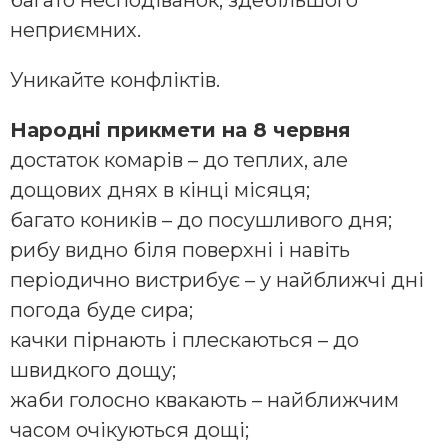
багато несподіванок, здебільшого
неприємних.
Уникайте конфліктів.
Народні прикмети на 8 червня
достаток комарів – до теплих, але
дощових днях в кінці місяця;
багато коників – до посушливого дня;
рибу видно біля поверхні і навіть
періодично вистрибує – у найближчі дні
погода буде сира;
качки пірнають і плескаються – до
швидкого дощу;
жаби голосно квакають – найближчим
часом очікуються дощі;