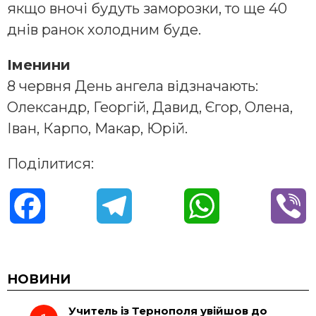
якщо вночі будуть заморозки, то ще 40
днів ранок холодним буде.
Іменини
8 червня День ангела відзначають:
Олександр, Георгій, Давид, Єгор, Олена,
Іван, Карпо, Макар, Юрій.
Поділитися:
F
T
W
V
a
e
h
i
c
l
a
b
НОВИНИ
Учитель із Тернополя увійшов до
e
e
t
e