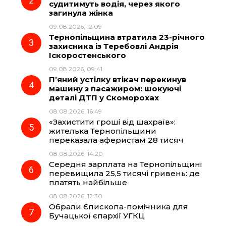
судитимуть водія, через якого
o
r
A
загинула жінка
09.08.2026, 12:09
Тернопільщина втратила 23-річного
o
a
p
захисника із Теребовлі Андрія
Іскоростенського
k
m
p
09.08.2026, 09:41
П’яний устілку втікач перекинув
машину з пасажиром: шокуючі
деталі ДТП у Скоморохах
08.08.2026, 16:49
«Захистити гроші від шахраїв»:
жителька Тернопільщини
переказала аферистам 28 тисяч
08.08.2026, 14:20
Середня зарплата на Тернопільщині
перевищила 25,5 тисячі гривень: де
платять найбільше
08.08.2026, 12:30
Обрали Єпископа-помічника для
Бучацької єпархії УГКЦ