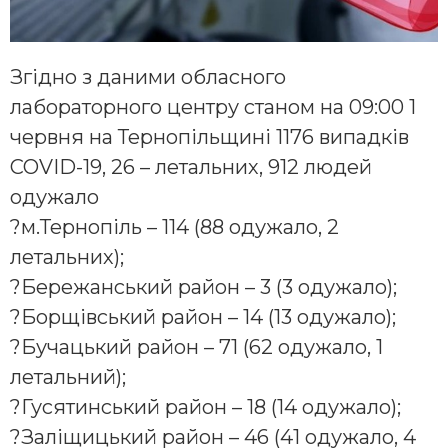
Згідно з даними обласного
лабораторного центру станом на 09:00 1
червня на Тернопільщині 1176 випадків
COVID-19, 26 – летальних, 912 людей
одужало
?
м.Тернопіль – 114 (88 одужало, 2
летальних);
?
Бережанський район – 3 (3 одужало);
?
Борщівський район – 14 (13 одужало);
?
Бучацький район – 71 (62 одужало, 1
летальний);
?
Гусятинський район – 18 (14 одужало);
?
Заліщицький район – 46 (41 одужало, 4