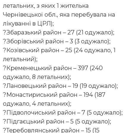
летальних, з яких 1 жителька
Чернівецької обл., яка перебувала на
лікуванні в ЦРЛ);
?
Збаразький район – 27 (21 одужало);
?
Зборівський район – 3 (3 одужало);
?
Козівський район – 25 (24 одужало, 1
летальний);
?
Кременецький район – 397 (240
одужало, 8 летальних);
?
Лановецький район – 19 (19 одужало);
?
Монастириський район – 194 (187
одужало, 4 летальних);
?
Підволочиський район – 7 (5 одужало);
?
Підгаєцький район – 5 (5 одужало);
?
Теребовлянський район – 15 (15