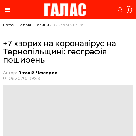
S
SEARC
S
Menu
You are here:
Home
Головні новини
+7 хворих на коронавірус на Тернопільщині: географія поширень
+7 хворих на коронавірус на
Тернопільщині: географія
поширень
Автор:
Віталій Чемерис
01.06.2020, 09:49