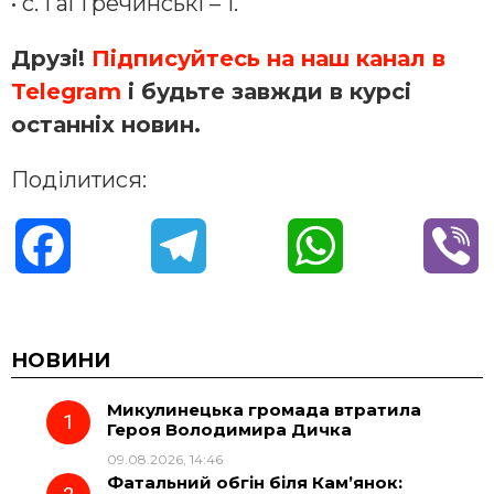
• с. Гаї Гречинські – 1.
Друзі!
Підписуйтесь на наш канал в
Telegram
і будьте завжди в курсі
останніх новин.
Поділитися:
F
T
W
V
a
e
h
i
c
l
a
b
НОВИНИ
Микулинецька громада втратила
e
e
t
e
Героя Володимира Дичка
09.08.2026, 14:46
b
g
s
r
Фатальний обгін біля Кам’янок: