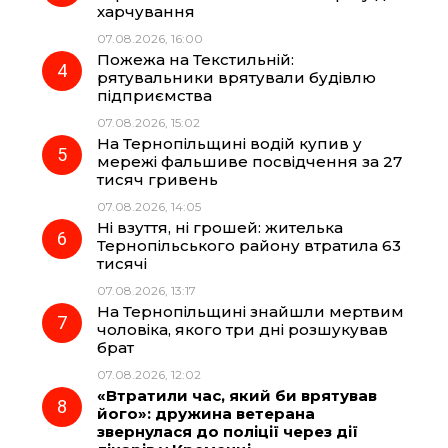
k
m
p
харчування
07.08.2026, 16:00
Пожежа на Текстильній:
рятувальники врятували будівлю
підприємства
07.08.2026, 15:02
На Тернопільщині водій купив у
мережі фальшиве посвідчення за 27
тисяч гривень
07.08.2026, 14:05
Ні взуття, ні грошей: жителька
Тернопільського району втратила 63
тисячі
07.08.2026, 13:17
На Тернопільщині знайшли мертвим
чоловіка, якого три дні розшукував
брат
07.08.2026, 12:02
«Втратили час, який би врятував
його»: дружина ветерана
звернулася до поліції через дії