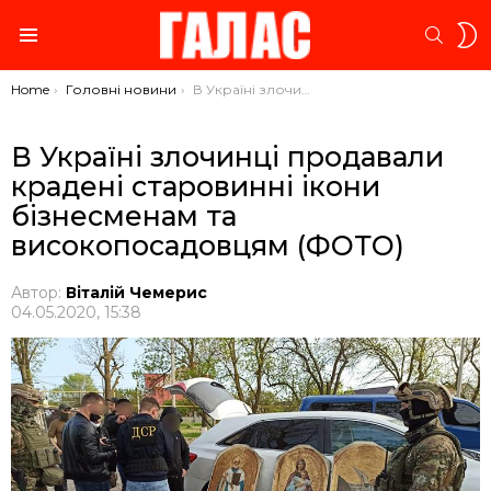
S
SEARC
S
Menu
You are here:
Home
Головні новини
В Україні злочинці продавали крадені старовинні ікони бізнесменам та високопосадовцям (ФОТО)
В Україні злочинці продавали
крадені старовинні ікони
бізнесменам та
високопосадовцям (ФОТО)
Автор:
Віталій Чемерис
04.05.2020, 15:38