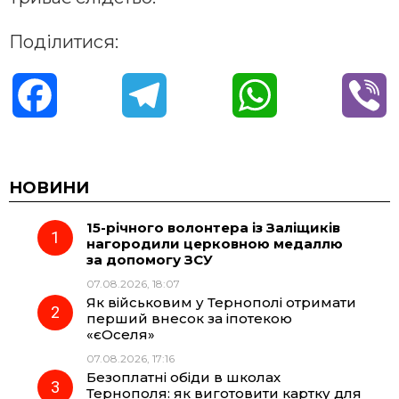
Поділитися:
F
T
W
V
a
e
h
i
c
l
a
b
НОВИНИ
15-річного волонтера із Заліщиків
e
e
t
e
нагородили церковною медаллю
за допомогу ЗСУ
b
g
s
r
07.08.2026, 18:07
Як військовим у Тернополі отримати
o
r
A
перший внесок за іпотекою
«єОселя»
07.08.2026, 17:16
o
a
p
Безоплатні обіди в школах
Тернополя: як виготовити картку для