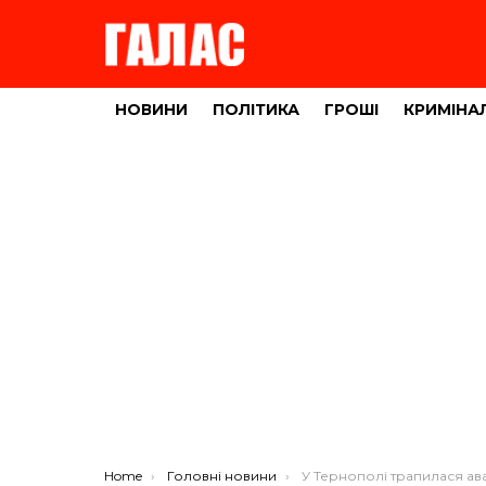
НОВИНИ
ПОЛІТИКА
ГРОШІ
КРИМІНА
You are here:
Home
Головні новини
У Тернополі трапилася аварія через п’яного в