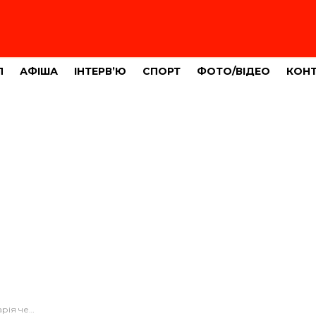
Л
АФІША
ІНТЕРВ’Ю
СПОРТ
ФОТО/ВІДЕО
КОН
одія (ФОТО)