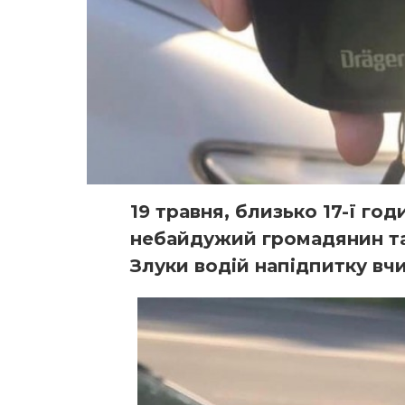
19 травня, близько 17-ї год
небайдужий громадянин та
Злуки водій напідпитку вч