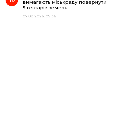
вимагають міськраду повернути
5 гектарів земель
07.08.2026, 09:36