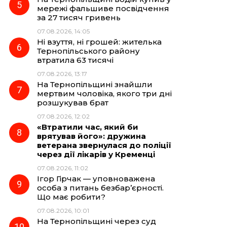
мережі фальшиве посвідчення
за 27 тисяч гривень
07.08.2026, 14:05
Ні взуття, ні грошей: жителька
Тернопільського району
втратила 63 тисячі
07.08.2026, 13:17
На Тернопільщині знайшли
мертвим чоловіка, якого три дні
розшукував брат
07.08.2026, 12:02
«Втратили час, який би
врятував його»: дружина
ветерана звернулася до поліції
через дії лікарів у Кременці
07.08.2026, 11:02
Ігор Гірчак — уповноважена
особа з питань безбар’єрності.
Що має робити?
07.08.2026, 10:01
На Тернопільщині через суд