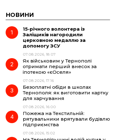
НОВИНИ
15-річного волонтера із
Заліщиків нагородили
церковною медаллю за
допомогу ЗСУ
07.08.2026, 18:07
Як військовим у Тернополі
отримати перший внесок за
іпотекою «єОселя»
07.08.2026, 17:16
Безоплатні обіди в школах
Тернополя: як виготовити картку
для харчування
07.08.2026, 16:00
Пожежа на Текстильній:
рятувальники врятували будівлю
підприємства
07.08.2026, 15:02
На Тернопільщині водій купив у