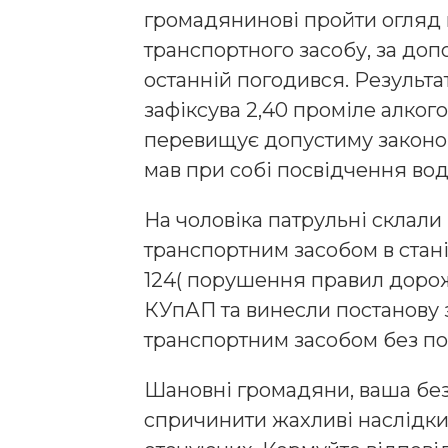
громадянинові пройти огляд н
транспортного засобу, за доп
останній погодився. Результ
зафіксува 2,40 проміле алкогол
перевищує допустиму законом
мав при собі посвідчення вод
На чоловіка патрульні склали 
транспортним засобом в стані
124( порушення правил доро
КУпАП та винесли постанову за
транспортним засобом без по
Шановні громадяни, ваша без
спричинити жахливі наслідки 