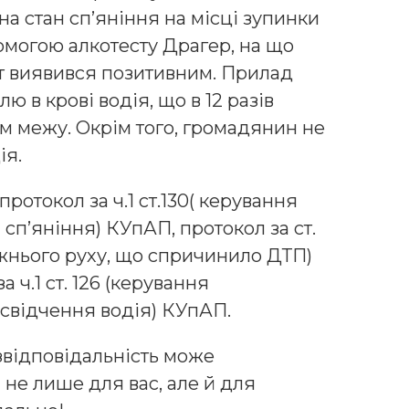
а стан сп’яніння на місці зупинки
омогою алкотесту Драгер, на що
ат виявився позитивним. Прилад
ю в крові водія, що в 12 разів
 межу. Окрім того, громадянин не
ія.
протокол за ч.1 ст.130( керування
 сп’яніння) КУпАП, протокол за ст.
жнього руху, що спричинило ДТП)
 ч.1 ст. 126 (керування
свідчення водія) КУпАП.
відповідальність може
не лише для вас, але й для