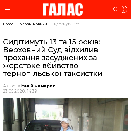
S
SEARC
S
Menu
You are here:
Home
Головні новини
Сидітимуть 13 та 15 років: Верховний Суд відхилив прохання засуджених за жорстоке вбивство тернопільської таксистки
Сидітимуть 13 та 15 років:
Верховний Суд відхилив
прохання засуджених за
жорстоке вбивство
тернопільської таксистки
Автор:
Віталій Чемерис
23.05.2020, 14:39