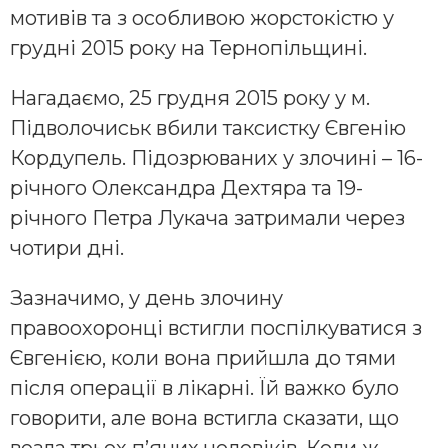
мотивів та з особливою жорстокістю у
грудні 2015 року на Тернопільщині.
Нагадаємо, 25 грудня 2015 року у м.
Підволочиськ вбили таксистку Євгенію
Кордупель. Підозрюваних у злочині – 16-
річного Олександра Дехтяра та 19-
річного Петра Лукача затримали через
чотири дні.
Зазначимо, у день злочину
правоохоронці встигли поспілкуватися з
Євгенією, коли вона прийшла до тями
після операції в лікарні. Їй важко було
говорити, але вона встигла сказати, що
везла трьох п’яних чоловіків. Коли ж