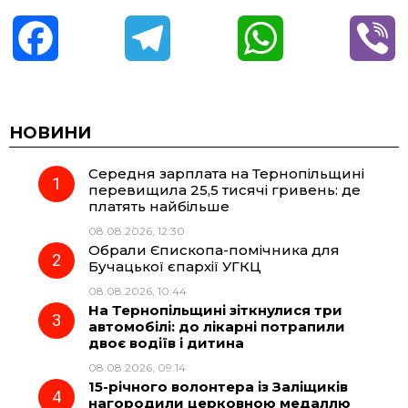
F
T
W
V
a
e
h
i
c
l
a
b
НОВИНИ
Середня зарплата на Тернопільщині
e
e
t
e
перевищила 25,5 тисячі гривень: де
платять найбільше
b
g
s
r
08.08.2026, 12:30
Обрали Єпископа-помічника для
o
r
A
Бучацької єпархії УГКЦ
08.08.2026, 10:44
На Тернопільщині зіткнулися три
o
a
p
автомобілі: до лікарні потрапили
двоє водіїв і дитина
k
m
p
08.08.2026, 09:14
15-річного волонтера із Заліщиків
нагородили церковною медаллю