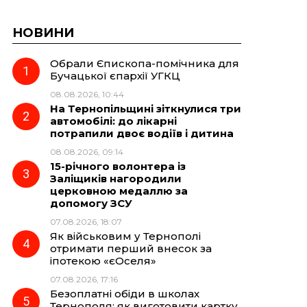
НОВИНИ
Обрали Єпископа-помічника для
Бучацької єпархії УГКЦ
08.08.2026, 10:44
На Тернопільщині зіткнулися три
автомобілі: до лікарні
потрапили двоє водіїв і дитина
08.08.2026, 09:14
15-річного волонтера із
Заліщиків нагородили
церковною медаллю за
допомогу ЗСУ
07.08.2026, 18:07
Як військовим у Тернополі
отримати перший внесок за
іпотекою «єОселя»
07.08.2026, 17:16
Безоплатні обіди в школах
Тернополя: як виготовити картку