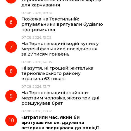
для харчування
07.08.2026, 16:00
Пожежа на Текстильній:
рятувальники врятували будівлю
підприємства
07.08.2026, 15:02
На Тернопільщині водій купив у
мережі фальшиве посвідчення
за 27 тисяч гривень
07.08.2026, 14:05
Ні взуття, ні грошей: жителька
Тернопільського району
втратила 63 тисячі
07.08.2026, 13:17
На Тернопільщині знайшли
мертвим чоловіка, якого три дні
розшукував брат
07.08.2026, 12:02
«Втратили час, який би
врятував його»: дружина
ветерана звернулася до поліції