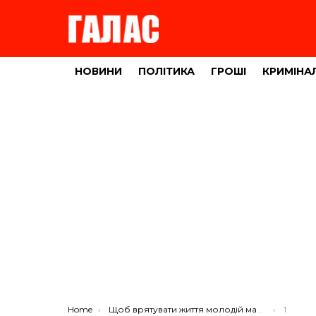
НОВИНИ
ПОЛІТИКА
ГРОШІ
КРИМІНА
You are here:
Home
Щоб врятувати життя молодій мамі з Тернопільщини – потрібно 25 тисяч доларів (ФОТО)
1