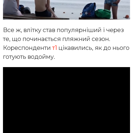
Все ж, влітку став популярніший і через
те, що починається пляжний сезон.
Кореспонденти
т1
цікавились, як до нього
готують водойму.