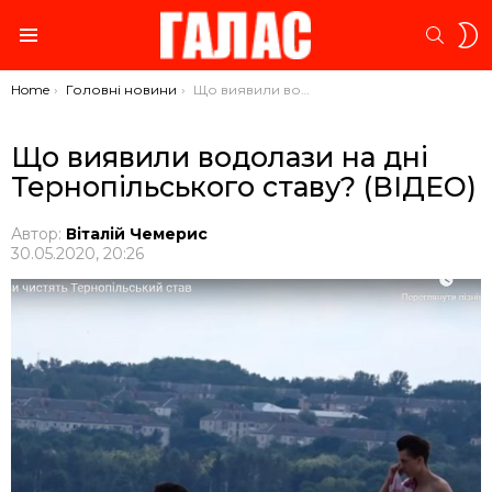
S
SEARC
S
Menu
You are here:
Home
Головні новини
Що виявили водолази на дні Тернопільського ставу? (ВІДЕО)
Що виявили водолази на дні
Тернопільського ставу? (ВІДЕО)
Автор:
Віталій Чемерис
30.05.2020, 20:26