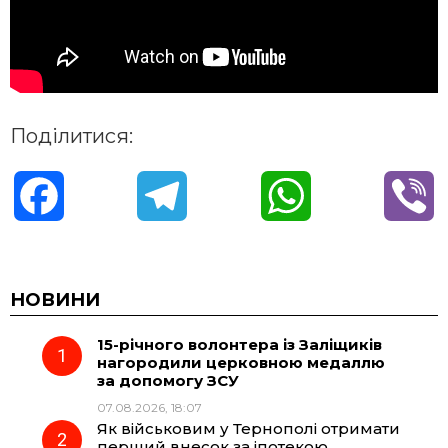
Поділитися:
F
T
W
V
a
e
h
i
c
l
a
b
НОВИНИ
15-річного волонтера із Заліщиків
e
e
t
e
нагородили церковною медаллю
за допомогу ЗСУ
b
g
s
r
07.08.2026, 18:07
Як військовим у Тернополі отримати
o
r
A
перший внесок за іпотекою