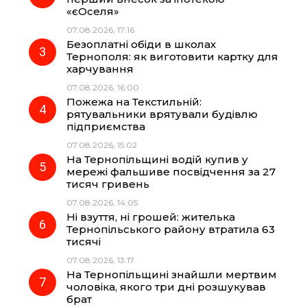
«єОселя»
07.08.2026, 17:16
o
a
p
Безоплатні обіди в школах
Тернополя: як виготовити картку для
k
m
p
харчування
07.08.2026, 16:00
Пожежа на Текстильній:
рятувальники врятували будівлю
підприємства
07.08.2026, 15:02
На Тернопільщині водій купив у
мережі фальшиве посвідчення за 27
тисяч гривень
07.08.2026, 14:05
Ні взуття, ні грошей: жителька
Тернопільського району втратила 63
тисячі
07.08.2026, 13:17
На Тернопільщині знайшли мертвим
чоловіка, якого три дні розшукував
брат