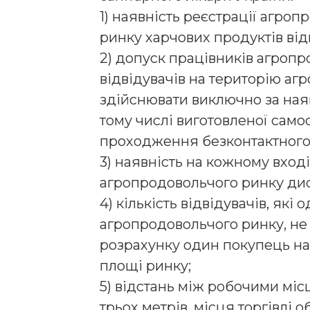
1) наявність реєстрації агро
ринку харчових продуктів від
2) допуск працівників агропр
відвідувачів на територію а
здійснювати виключно за наяв
тому числі виготовленої самос
проходження безконтактного 
3) наявність на кожному вході 
агропродовольчого ринку дис
4) кількість відвідувачів, як
агропродовольчого ринку, не
розрахунку один покупець на 
площі ринку;
5) відстань між робочими мі
трьох метрів, місця торгівлі