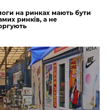
моги на ринках мають бути
амих ринків, а не
торгують