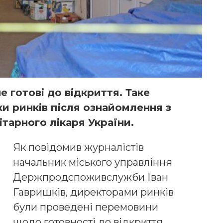
е готові до відкриття. Таке
и ринків після ознайомлення з
тарного лікаря України.
Як повідомив журналістів
начальник міського управління
Держпродспоживслужби Іван
Гавришків, директорами ринків
були проведені перемовини
щодо готовності до відкриття