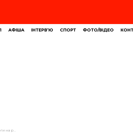
Л
АФІША
ІНТЕРВ’Ю
СПОРТ
ФОТО/ВІДЕО
КОН
ємців, які на них торгують