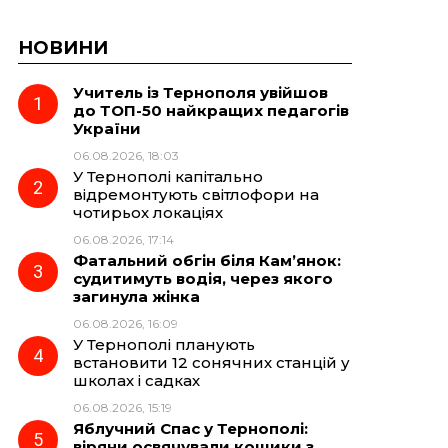
НОВИНИ
Учитель із Тернополя увійшов
до ТОП-50 найкращих педагогів
України
06.08.2026, 18:03
У Тернополі капітально
відремонтують світлофори на
чотирьох локаціях
06.08.2026, 17:14
Фатальний обгін біля Кам’янок:
судитимуть водія, через якого
загинула жінка
06.08.2026, 16:09
У Тернополі планують
встановити 12 сонячних станцій у
школах і садках
06.08.2026, 15:19
Яблучний Спас у Тернополі:
віряни освячували кошики з