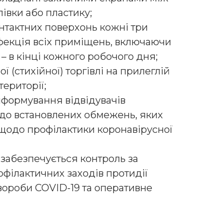
івки або пластику;
нтактних поверхонь кожні три
фекція всіх приміщень, включаючи
 – в кінці кожного робочого дня;
ї (стихійної) торгівлі на прилеглій
ериторії;
нформування відвідувачів
до встановлених обмежень, яких
 щодо профілактики коронавірусної
забезпечується контроль за
ілактичних заходів протидії
ороби COVID-19 та оперативне