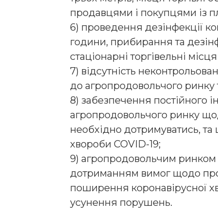
продавцями і покупцями із пл
6) проведення дезінфекції ко
години, прибирання та дезін
стаціонарні торгівельні місця
7) відсутність неконтрольовано
до агропродовольчого ринку т
8) забезпечення постійного і
агропродовольчого ринку що
необхідно дотримуватись, та
хвороби COVID-19;
9) агропродовольчим ринком 
дотриманням вимог щодо проф
поширення коронавірусної хв
усунення порушень.