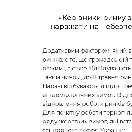
«Керівники ринку з
наражати на небезпек
Додатковим фактором, який в
ринків, є те, що громадський
режимі, а отже відвідуваніст
Таким чином, до 11 травня рин
Наразі відбуваються підгото
епідеміологічних вимог. Від
відновлення роботи ринків бу
Для початку роботи тернопіл
ряду жорстких вимог, які вс
санітарного лікаря України: