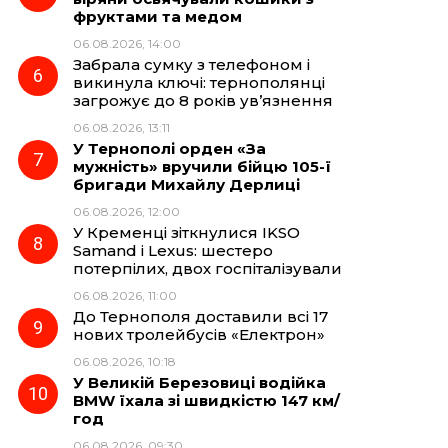
фруктами та медом
06.08.2026, 14:00
Забрала сумку з телефоном і
викинула ключі: тернополянці
загрожує до 8 років ув’язнення
06.08.2026, 13:11
У Тернополі орден «За
мужність» вручили бійцю 105-ї
бригади Михайлу Дерлиці
06.08.2026, 12:00
У Кременці зіткнулися IKSO
Samand і Lexus: шестеро
потерпілих, двох госпіталізували
06.08.2026, 11:00
До Тернополя доставили всі 17
нових тролейбусів «Електрон»
06.08.2026, 10:18
У Великій Березовиці водійка
BMW їхала зі швидкістю 147 км/
год
06.08.2026, 09:30