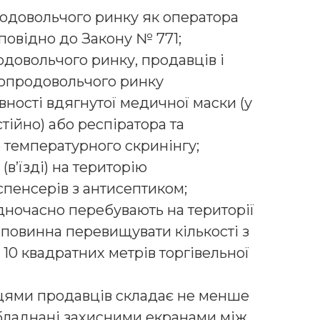
продовольчого ринку як оператора
повідно до Закону № 771;
одовольчого ринку, продавців і
гропродовольчого ринку
ності вдягнутої медичної маски (у
тійно) або респіратора та
температурного скринінгу;
(в’їзді) на територію
пенсерів з антисептиком;
і одночасно перебувають на території
 повинна перевищувати кількості з
10 квадратних метрів торгівельної
сцями продавців складає не менше
 обладнані захисними екранами між