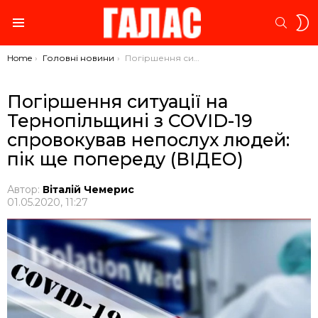
S
SEARC
S
Menu
You are here:
Home
Головні новини
Погіршення ситуації на Тернопільщині з COVID-19 спровокував непослух людей: пік ще попереду (ВІДЕО)
Погіршення ситуації на
Тернопільщині з COVID-19
спровокував непослух людей:
пік ще попереду (ВІДЕО)
Автор:
Віталій Чемерис
01.05.2020, 11:27