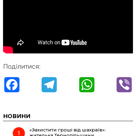
Поділитися:
F
T
W
V
a
e
h
i
c
l
a
b
НОВИНИ
«Захистити гроші від шахраїв»:
e
e
t
e
жителька Тернопільщини