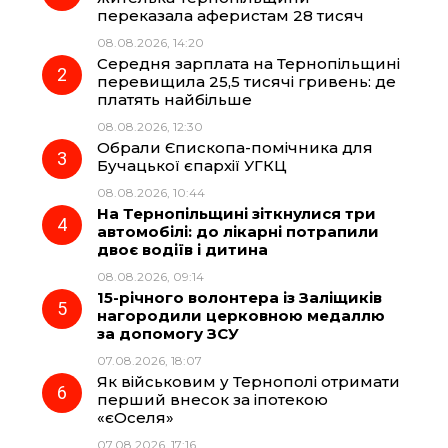
переказала аферистам 28 тисяч
b
g
s
r
08.08.2026, 14:20
Середня зарплата на Тернопільщині
o
r
A
перевищила 25,5 тисячі гривень: де
платять найбільше
08.08.2026, 12:30
o
a
p
Обрали Єпископа-помічника для
Бучацької єпархії УГКЦ
k
m
p
08.08.2026, 10:44
На Тернопільщині зіткнулися три
автомобілі: до лікарні потрапили
двоє водіїв і дитина
08.08.2026, 09:14
15-річного волонтера із Заліщиків
нагородили церковною медаллю
за допомогу ЗСУ
07.08.2026, 18:07
Як військовим у Тернополі отримати
перший внесок за іпотекою
«єОселя»
07.08.2026, 17:16