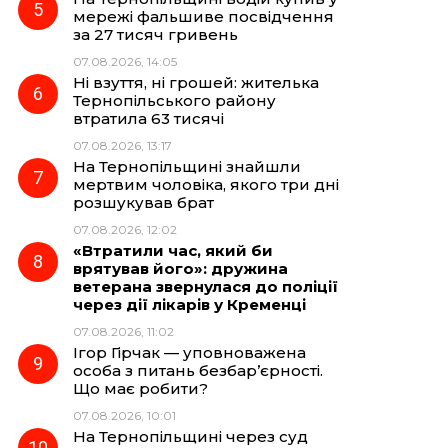
мережі фальшиве посвідчення
за 27 тисяч гривень
07.08.2026, 14:05
Ні взуття, ні грошей: жителька
Тернопільського району
втратила 63 тисячі
07.08.2026, 13:17
На Тернопільщині знайшли
мертвим чоловіка, якого три дні
розшукував брат
07.08.2026, 12:02
«Втратили час, який би
врятував його»: дружина
ветерана звернулася до поліції
через дії лікарів у Кременці
07.08.2026, 11:02
Ігор Гірчак — уповноважена
особа з питань безбар’єрності.
Що має робити?
07.08.2026, 10:01
На Тернопільщині через суд