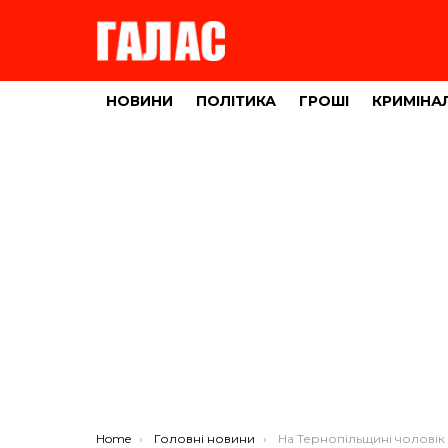
НОВИНИ
ПОЛІТИКА
ГРОШІ
КРИМІНА
You are here:
Home
Головні новини
На Тернопільщині чоловік убив сусіда: засудили до 1