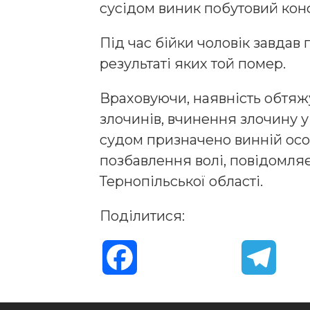
сусідом виник побутовий конф
Під час бійки чоловік завдав 
результаті яких той помер.
Враховуючи, наявність обтяж
злочинів, вчинення злочину у 
судом призначено винній особ
позбавлення волі, повідомля
Тернопільської області.
Поділитися:
F
T
a
e