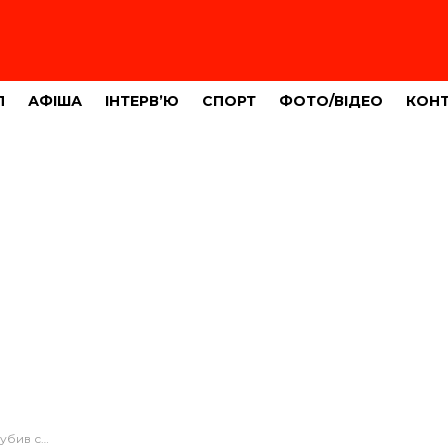
Л
АФІША
ІНТЕРВ’Ю
СПОРТ
ФОТО/ВІДЕО
КОН
2 років тюрми