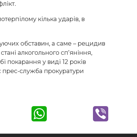
лікт.
потерпілому кілька ударів, в
уючих обставин, а саме – рецидив
стані алкогольного сп’яніння,
і покарання у виді 12 років
є прес-служба прокуратури
W
V
h
i