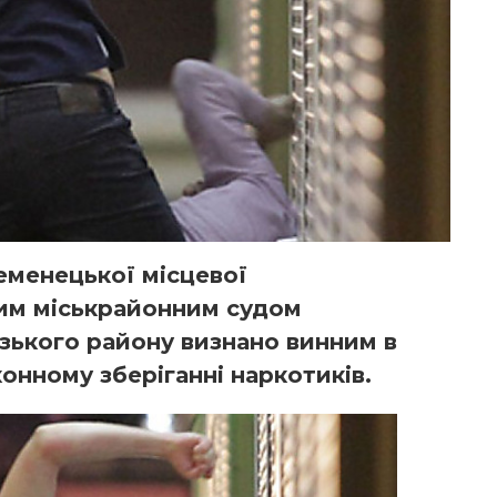
еменецької місцевої
им міськрайонним судом
азького району визнано винним в
онному зберіганні наркотиків.