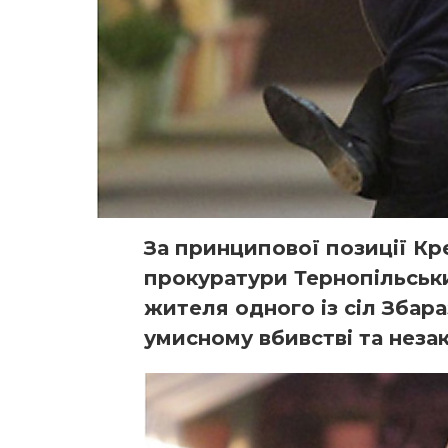
За принципової позиції Кр
прокуратури Тернопільськ
жителя одного із сіл Збар
умисному вбивстві та незак