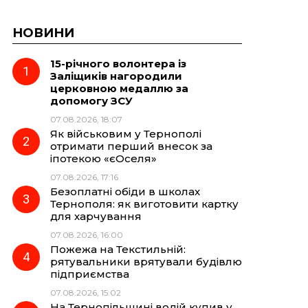
НОВИНИ
15-річного волонтера із
Заліщиків нагородили
церковною медаллю за
допомогу ЗСУ
07.08.2026, 18:07
Як військовим у Тернополі
отримати перший внесок за
іпотекою «єОселя»
07.08.2026, 17:16
Безоплатні обіди в школах
Тернополя: як виготовити картку
для харчування
07.08.2026, 16:00
Пожежа на Текстильній:
рятувальники врятували будівлю
підприємства
07.08.2026, 15:02
На Тернопільщині водій купив у