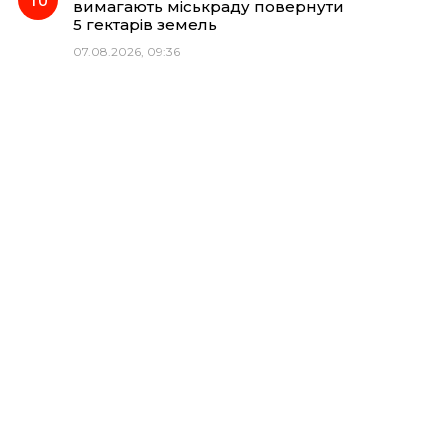
вимагають міськраду повернути
5 гектарів земель
07.08.2026, 09:36