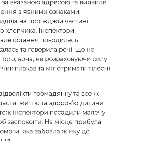
 за вказаною адресою та виявили
ження з явними ознаками
сиділа на проїжджій частині,
о хлопчика. Інспектори
 але остання поводилась
лась та говорила речі, що не
 того, вона, не розраховуючи силу,
пчик плакав та міг отримати тілесні
ідволікти громадянку та все ж
 щастя, життю та здоров’ю дитини
 тож інспектори посадили малечу
б заспокоїти. На місце прибула
омоги, яка забрала жінку до
ння.