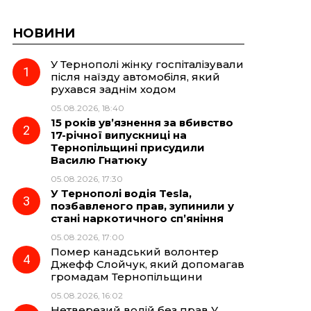
НОВИНИ
У Тернополі жінку госпіталізували
після наїзду автомобіля, який
рухався заднім ходом
05.08.2026, 18:40
15 років ув’язнення за вбивство
17-річної випускниці на
Тернопільщині присудили
Василю Гнатюку
05.08.2026, 17:30
У Тернополі водія Tesla,
позбавленого прав, зупинили у
стані наркотичного сп’яніння
05.08.2026, 17:00
Помер канадський волонтер
Джефф Слойчук, який допомагав
громадам Тернопільщини
05.08.2026, 16:02
Нетверезий водій без прав У