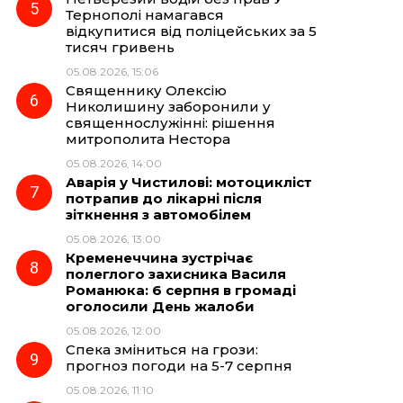
Тернополі намагався
відкупитися від поліцейських за 5
тисяч гривень
05.08.2026, 15:06
Священнику Олексію
Николишину заборонили у
священнослужінні: рішення
митрополита Нестора
05.08.2026, 14:00
Аварія у Чистилові: мотоцикліст
потрапив до лікарні після
зіткнення з автомобілем
05.08.2026, 13:00
Кременеччина зустрічає
полеглого захисника Василя
Романюка: 6 серпня в громаді
оголосили День жалоби
05.08.2026, 12:00
Спека зміниться на грози:
прогноз погоди на 5-7 серпня
05.08.2026, 11:10