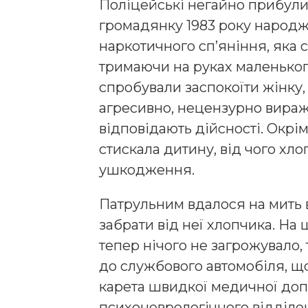
Поліцейські негайно прибули
громадянку 1983 року народ
наркотичного сп’яніння, яка 
тримаючи на руках маленьког
спробували заспокоїти жінку,
агресивно, нецензурно виража
відповідають дійсності. Окрім
стискала дитину, від чого хло
ушкодження.
Патрульним вдалося на мить в
забрати від неї хлопчика. На
тепер нічого не загрожувало,
до службового автомобіля, що
карета швидкої медичної доп
психоневрологічного відділе