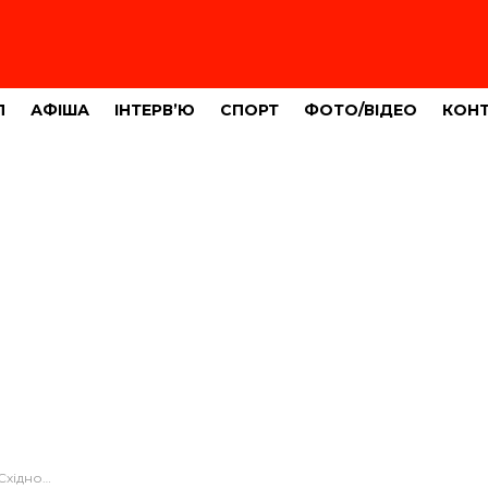
Л
АФІША
ІНТЕРВ’Ю
СПОРТ
ФОТО/ВІДЕО
КОН
ю дитиною (ФОТО)