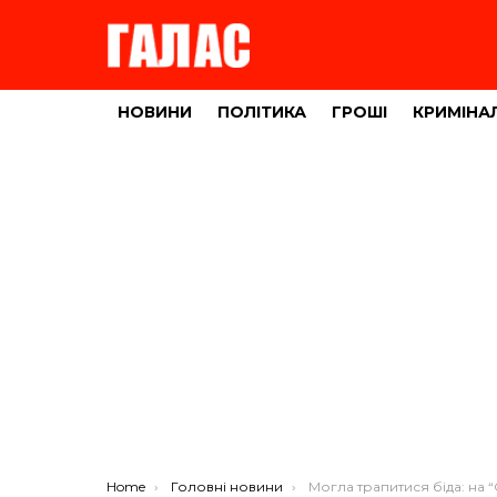
НОВИНИ
ПОЛІТИКА
ГРОШІ
КРИМІНА
You are here:
Home
Головні новини
Могла трапитися біда: на “Східному” на дорозі сиділа жінка з маленько