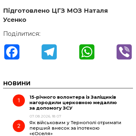
Підготовлено ЦГЗ МОЗ
Наталя
Усенко
Поділитися:
F
T
W
V
a
e
h
i
c
l
a
b
НОВИНИ
15-річного волонтера із Заліщиків
e
e
t
e
нагородили церковною медаллю
за допомогу ЗСУ
b
g
s
r
07.08.2026, 18:07
Як військовим у Тернополі отримати
o
r
A
перший внесок за іпотекою
«єОселя»