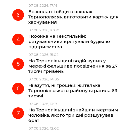
07.08.2026, 17:16
o
a
p
Безоплатні обіди в школах
Тернополя: як виготовити картку для
k
m
p
харчування
07.08.2026, 16:00
Пожежа на Текстильній:
рятувальники врятували будівлю
підприємства
07.08.2026, 15:02
На Тернопільщині водій купив у
мережі фальшиве посвідчення за 27
тисяч гривень
07.08.2026, 14:05
Ні взуття, ні грошей: жителька
Тернопільського району втратила 63
тисячі
07.08.2026, 13:17
На Тернопільщині знайшли мертвим
чоловіка, якого три дні розшукував
брат
07.08.2026, 12:02