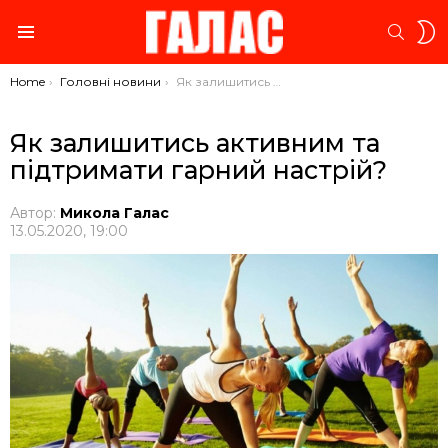
S
SEARC
S
Menu
You are here:
Home
Головні новини
Як залишитись активним та підтримати гарний настрій?
Як залишитись активним та
підтримати гарний настрій?
Автор:
Микола Галас
13.05.2020, 19:00