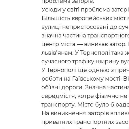
проблема заторів.
Усюди у світі проблема заторі
Більшість європейських міст 
вулиці непристосовані до суч
значна частина транспортног
центр міста — виникає затор
львів’янам. У Тернополі така
сучасного трафіку ширину вул
У Тернополі ще однією з прич
роботи на Гаївському мості. 
об’їзні дороги. Значна частин
середмістя, котре фізично не
транспорту. Місто було б рад
На виникнення заторів вплива
приватних транспортних засоб