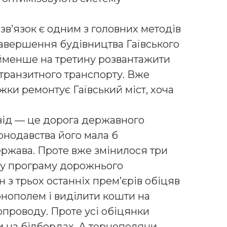
в’язок є одним з головних методів
завершення будівництва Гаївського
менше на третину розвантажити
 транзитного транспорту. Вже
жки ремонтує Гаївський міст, хоча
від — це дорога державного
онодавства його мала б
ержава. Проте вже змінилося три
ку програму дорожнього
 з трьох останніх прем’єрів обіцяв
рнополем і виділити кошти на
опроводу. Проте усі обіцянки
 на білбордах. А тернополяни