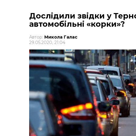
Дослідили звідки у Терн
автомобільні «корки»?
Автор:
Микола Галас
29.05.2020, 21:04