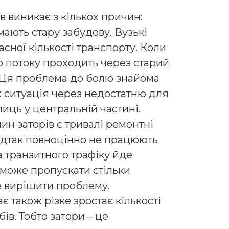
в виникає з кількох причин:
мають стару забудову. Вузькі
асної кількості транспорту. Коли
о потоку проходить через старий
. Ця проблема до болю знайома
 ж ситуація через недостатню для
иць у центральній частині.
ин заторів є тривалі ремонтні
Відтак повноцінно не працюють
а транзитного трафіку йде
 може пропускати стільки
е вирішити проблему.
є також різке зростає кількості
ів. Тобто затори – це