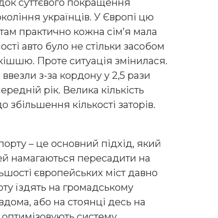
док суттєвого покращення
коління українців. У Європі цю
там практично кожна сім’я мала
ості авто було не стільки засобом
ішшю. Проте ситуація змінилася.
ввезли з-за кордону у 2,5 рази
ередній рік. Велика кількість
о збільшення кількості заторів.
орту – це основний підхід, який
дей намагаються пересадити на
ьшості європейських міст давно
оту їздять на громадському
вдома, або на стоянці десь на
ж оптимізовують систему