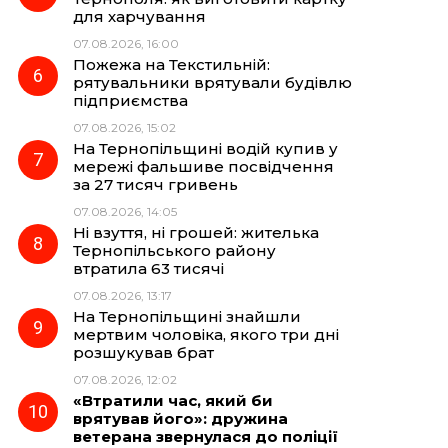
для харчування
07.08.2026, 16:00
Пожежа на Текстильній:
рятувальники врятували будівлю
підприємства
07.08.2026, 15:02
На Тернопільщині водій купив у
мережі фальшиве посвідчення
за 27 тисяч гривень
07.08.2026, 14:05
Ні взуття, ні грошей: жителька
Тернопільського району
втратила 63 тисячі
07.08.2026, 13:17
На Тернопільщині знайшли
мертвим чоловіка, якого три дні
розшукував брат
07.08.2026, 12:02
«Втратили час, який би
врятував його»: дружина
ветерана звернулася до поліції