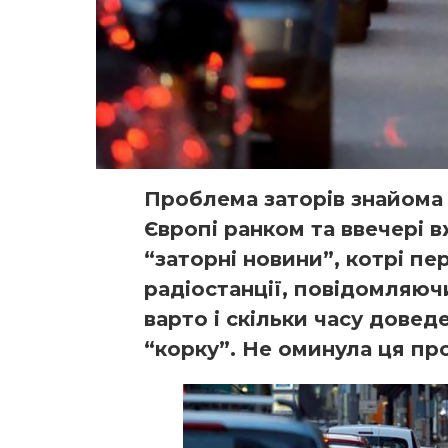
Проблема заторів знайома
Європі ранком та ввечері 
“заторні новини”, котрі п
радіостанції, повідомляюч
варто і скільки часу дове
“корку”. Не оминула ця про