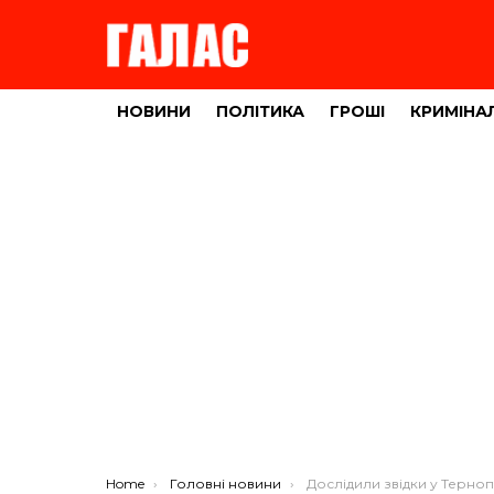
НОВИНИ
ПОЛІТИКА
ГРОШІ
КРИМІНА
You are here:
Home
Головні новини
Дослідили звідки у Тернополі беруться затори або автомоб