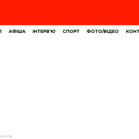
Л
АФІША
ІНТЕРВ’Ю
СПОРТ
ФОТО/ВІДЕО
КОН
ільні «корки»?