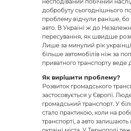
несподіваний побічний наслі
добробуту сьогоднішнього по
проблему відчули раніше, бо 
авто. В Україні ж до Незалежн
пересування, як швидше розк
Лише за минулий рік українці 
більше автомобілів ніж за поп
приватного транспорту веде д
Як вирішити проблему?
Розвиток громадського трансп
застосовується у Європі. Лю
громадський транспорт. У біл
стало практикою, коли на роб
транспорті, а авто залишають 
окраїні міста. У Тернополі те