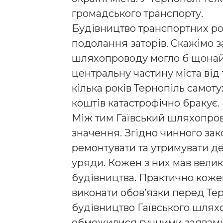
громадського транспорту.
Будівництво транспортних роз
подолання заторів. Скажімо 
шляхопроводу могло б щонай
центральну частину міста від
кілька років Тернопіль самоту
коштів катастрофічно бракує.
Між тим Гаївський шляхопро
значення. Згідно чинного зак
ремонтувати та утримувати д
уряди. Кожен з них мав вели
будівництва. Практично кожен
виконати обов’язки перед Те
будівництво Гаївського шлях
обмежилися гучними заявами