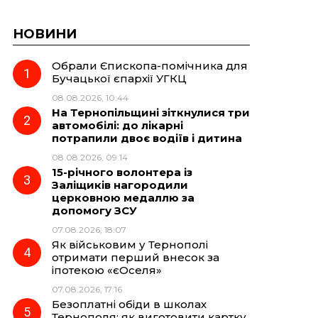
НОВИНИ
Обрали Єпископа-помічника для
Бучацької єпархії УГКЦ
08.08.2026, 10:44
На Тернопільщині зіткнулися три
автомобілі: до лікарні
потрапили двоє водіїв і дитина
08.08.2026, 09:14
15-річного волонтера із
Заліщиків нагородили
церковною медаллю за
допомогу ЗСУ
07.08.2026, 18:07
Як військовим у Тернополі
отримати перший внесок за
іпотекою «єОселя»
07.08.2026, 17:16
Безоплатні обіди в школах
Тернополя: як виготовити картку