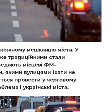
 кожному мешканцю міста. У
вже традиційними стали
ередають місцеві ФМ-
и, якими вулицями їхати не
деться провести у черговому
блема і українські міста.