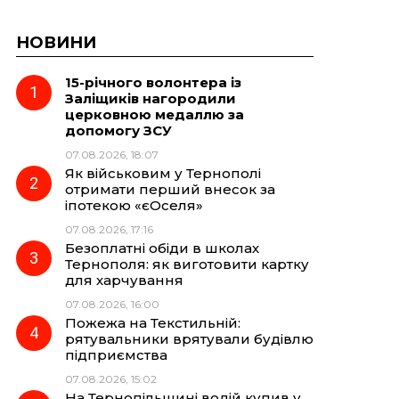
НОВИНИ
15-річного волонтера із
Заліщиків нагородили
церковною медаллю за
допомогу ЗСУ
07.08.2026, 18:07
Як військовим у Тернополі
отримати перший внесок за
іпотекою «єОселя»
07.08.2026, 17:16
Безоплатні обіди в школах
Тернополя: як виготовити картку
для харчування
07.08.2026, 16:00
Пожежа на Текстильній:
рятувальники врятували будівлю
підприємства
07.08.2026, 15:02
На Тернопільщині водій купив у