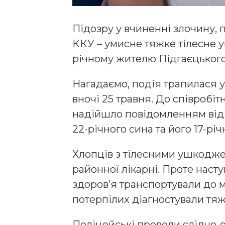
Підозру у вчиненні злочину, п
ККУ – умисне тяжке тілесне 
річному жителю Підгаєцького
Нагадаємо, подія трапилася у
вночі 25 травня. До співробіт
надійшло повідомленням від 
22-річного сина та його 17-річ
Хлопців з тілесними ушкодж
районної лікарні. Проте наст
здоров’я транспортували до м
потерпілих діагностували тяж
Поліцейські провели слідчо-о