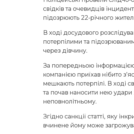
свідків та очевидців інцидент
підозрюють 22-річного жител
В ході досудового розслідува
потерпілими та підозрюваним 
через дівчину.
За попередньою інформацією, 
компанією приїхав нібито з’я
мешкають потерпілі. В ході с
та почав наносити нею удари
неповнолітньому.
Згідно санкції статті, яку ін
вчинене йому може загрожуват