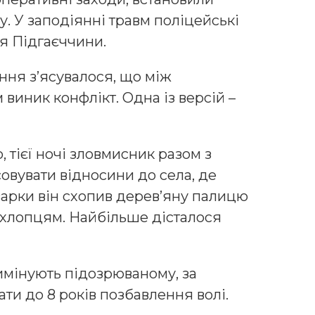
у. У заподіянні травм поліцейські
я Підгаєччини.
ння з’ясувалося, що між
виник конфлікт. Одна із версій –
тієї ночі зловмисник разом з
совувати відносини до села, де
варки він схопив дерев’яну палицю
 хлопцям. Найбільше дісталося
кримінують підозрюваному, за
и до 8 років позбавлення волі.