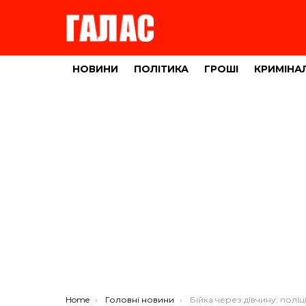
НОВИНИ
ПОЛІТИКА
ГРОШІ
КРИМІНА
You are here:
Home
Головні новини
Бійка через дівчину: поліція Тернопільщини підозрює 22-