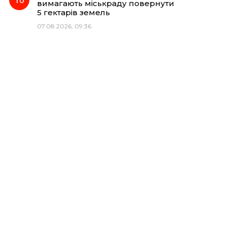
вимагають міськраду повернути
5 гектарів земель
07.08.2026, 09:36