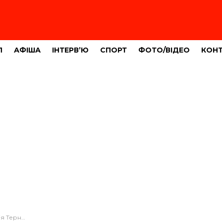
Л
АФІША
ІНТЕРВ’Ю
СПОРТ
ФОТО/ВІДЕО
КОН
річного хлопця