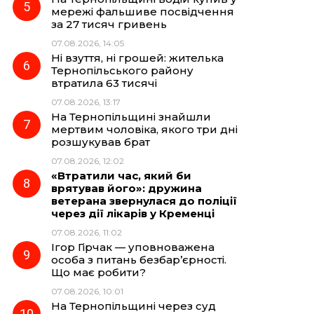
мережі фальшиве посвідчення
за 27 тисяч гривень
07.08.2026, 14:05
Ні взуття, ні грошей: жителька
Тернопільського району
втратила 63 тисячі
07.08.2026, 13:17
На Тернопільщині знайшли
мертвим чоловіка, якого три дні
розшукував брат
07.08.2026, 12:02
«Втратили час, який би
врятував його»: дружина
ветерана звернулася до поліції
через дії лікарів у Кременці
07.08.2026, 11:02
Ігор Гірчак — уповноважена
особа з питань безбар’єрності.
Що має робити?
07.08.2026, 10:01
На Тернопільщині через суд