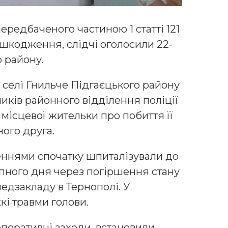
ередбаченого частиною 1 статті 121
ушкодження, слідчі оголосили 22-
 району.
 селі Гнильче Підгаєцького району
ників районного відділення поліції
місцевої жительки про побиття її
ного друга.
еннями спочатку шпиталізували до
упного дня через погіршення стану
едзакладу в Тернополі. У
кі травми голови.
перативні заходи, встановили