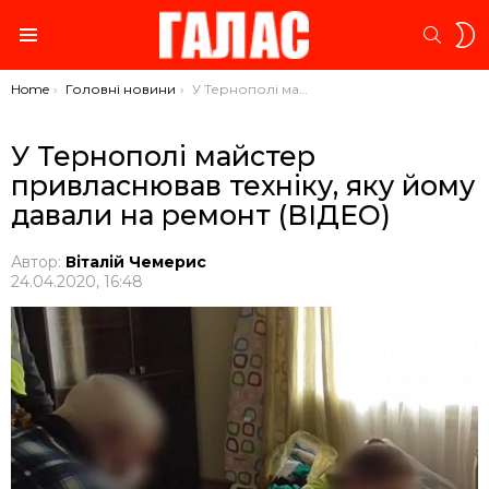
S
SEARC
S
Menu
You are here:
Home
Головні новини
У Тернополі майстер привласнював техніку, яку йому давали на ремонт (ВІДЕО)
У Тернополі майстер
привласнював техніку, яку йому
давали на ремонт (ВІДЕО)
Автор:
Віталій Чемерис
24.04.2020, 16:48