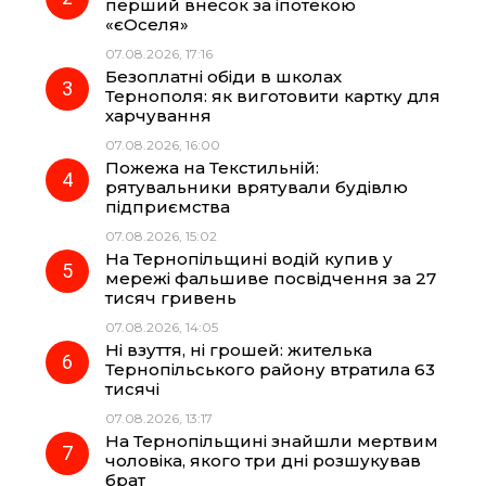
o
r
A
перший внесок за іпотекою
«єОселя»
07.08.2026, 17:16
o
a
p
Безоплатні обіди в школах
Тернополя: як виготовити картку для
k
m
p
харчування
07.08.2026, 16:00
Пожежа на Текстильній:
рятувальники врятували будівлю
підприємства
07.08.2026, 15:02
На Тернопільщині водій купив у
мережі фальшиве посвідчення за 27
тисяч гривень
07.08.2026, 14:05
Ні взуття, ні грошей: жителька
Тернопільського району втратила 63
тисячі
07.08.2026, 13:17
На Тернопільщині знайшли мертвим
чоловіка, якого три дні розшукував
брат