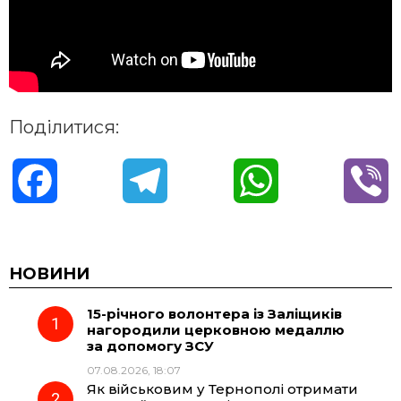
Поділитися:
F
T
W
V
a
e
h
i
c
l
a
b
НОВИНИ
15-річного волонтера із Заліщиків
e
e
t
e
нагородили церковною медаллю
за допомогу ЗСУ
b
g
s
r
07.08.2026, 18:07
Як військовим у Тернополі отримати