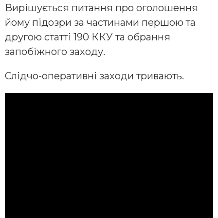
Вирішується питання про оголошення
йому підозри за частинами першою та
другою статті 190 ККУ та обрання
запобіжного заходу.
Слідчо-оперативні заходи тривають.