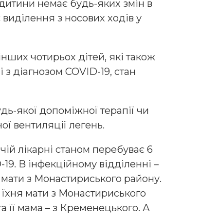
 дитини немає будь-яких змін в
є виділення з носових ходів у
інших чотирьох дітей, які також
 з діагнозом COVID-19, стан
дь-якої допоміжної терапії чи
ої вентиляції легень.
чій лікарні станом перебуває 6
19. В інфекційному відділенні –
 мати з Монастириського району.
та їхня мати з Монастириського
а її мама – з Кременецького. А