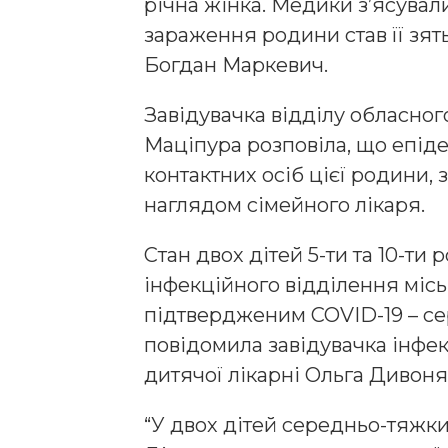
річна жінка. Медики з’ясува
зараження родини став її зят
Богдан Маркевич.
Завідувачка відділу обласног
Маціпура розповіла, що епіде
контактних осіб цієї родини, 
наглядом сімейного лікаря.
Стан двох дітей 5-ти та 10-ти 
інфекційного відділення міськ
підтвердженим COVID-19 – се
повідомила завідувачка інфек
дитячої лікарні Ольга Дивоня
“У двох дітей середньо-тяжк