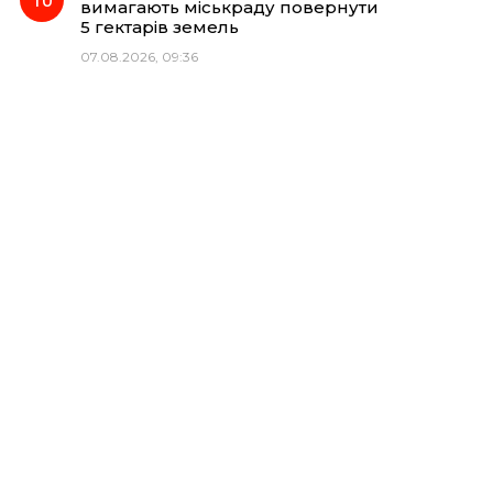
вимагають міськраду повернути
5 гектарів земель
07.08.2026, 09:36