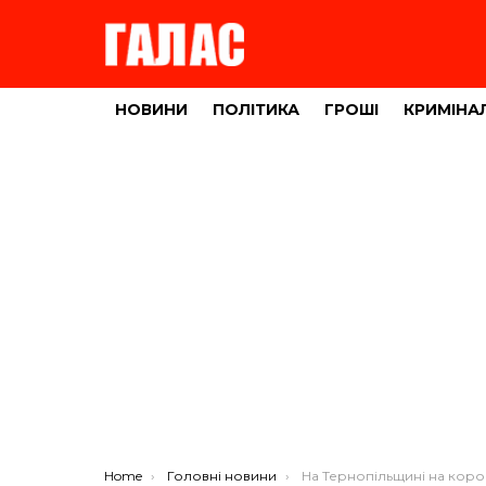
НОВИНИ
ПОЛІТИКА
ГРОШІ
КРИМІНА
You are here:
Home
Головні новини
На Тернопільщині на коронавірус захворіла уся родина: троє доро