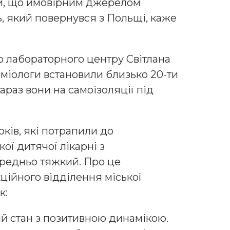
ли, що ймовірним джерелом
ь, який повернувся з Польщі, каже
о лабораторного центру Світлана
міологи встановили близько 20-ти
зараз вони на самоізоляції під
років, які потрапили до
ої дитячої лікарні з
редньо тяжкий. Про це
ційного відділення міської
к:
ий стан з позитивною динамікою.