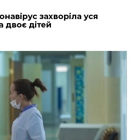
онавірус захворіла уся
а двоє дітей