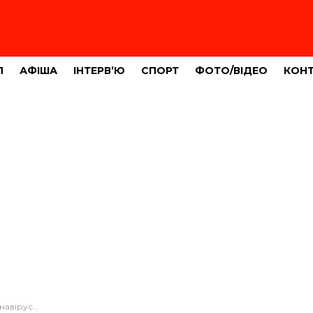
Л
АФІША
ІНТЕРВ’Ю
СПОРТ
ФОТО/ВІДЕО
КОН
слих та двоє дітей