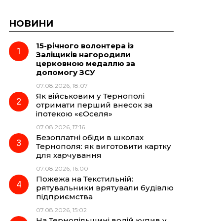
НОВИНИ
15-річного волонтера із
Заліщиків нагородили
церковною медаллю за
допомогу ЗСУ
07.08.2026, 18:07
Як військовим у Тернополі
отримати перший внесок за
іпотекою «єОселя»
07.08.2026, 17:16
Безоплатні обіди в школах
Тернополя: як виготовити картку
для харчування
07.08.2026, 16:00
Пожежа на Текстильній:
рятувальники врятували будівлю
підприємства
07.08.2026, 15:02
На Тернопільщині водій купив у