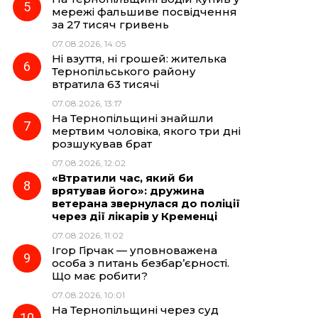
мережі фальшиве посвідчення
за 27 тисяч гривень
07.08.2026, 14:05
Ні взуття, ні грошей: жителька
Тернопільського району
втратила 63 тисячі
07.08.2026, 13:17
На Тернопільщині знайшли
мертвим чоловіка, якого три дні
розшукував брат
07.08.2026, 12:02
«Втратили час, який би
врятував його»: дружина
ветерана звернулася до поліції
через дії лікарів у Кременці
07.08.2026, 11:02
Ігор Гірчак — уповноважена
особа з питань безбар’єрності.
Що має робити?
07.08.2026, 10:01
На Тернопільщині через суд