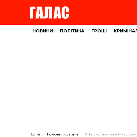
НОВИНИ
ПОЛІТИКА
ГРОШІ
КРИМІНА
You are here:
Home
Головні новини
У Тернополі уже 8 хворих: родичі жінки, яка померла – син, д