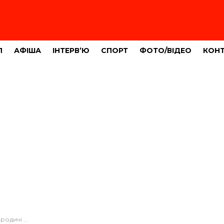
Л
АФІША
ІНТЕРВ’Ю
СПОРТ
ФОТО/ВІДЕО
КОН
ружина та немовля