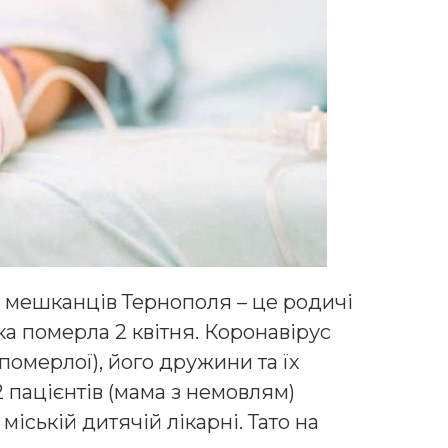
х мешканців Тернополя – це родичі
ка померла 2 квітня. Коронавірус
померлої), його дружини та їх
2 пацієнтів (мама з немовлям)
міській дитячій лікарні. Тато на