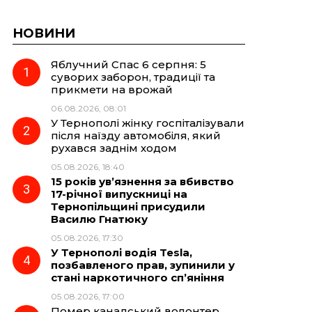
НОВИНИ
Яблучний Спас 6 серпня: 5
суворих заборон, традиції та
прикмети на врожай
06.08.2026, 08:01
У Тернополі жінку госпіталізували
після наїзду автомобіля, який
рухався заднім ходом
05.08.2026, 18:40
15 років ув’язнення за вбивство
17-річної випускниці на
Тернопільщині присудили
Василю Гнатюку
05.08.2026, 17:30
У Тернополі водія Tesla,
позбавленого прав, зупинили у
стані наркотичного сп’яніння
05.08.2026, 17:00
Помер канадський волонтер