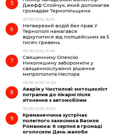
Джефф Слойчук, який допомагав
громадам Тернопільщини
05.08.2026, 16:02
Нетверезий водій без прав У
Тернополі намагався
відкупитися від поліцейських за 5
тисяч гривень
05.08.2026, 15:06
Священнику Олексію
Николишину заборонили у
священнослужінні: рішення
митрополита Нестора
05.08.2026, 14:00
Аварія у Чистилові: мотоцикліст
потрапив до лікарні після
зіткнення з автомобілем
05.08.2026, 13:00
Кременеччина зустрічає
полеглого захисника Василя
Романюка: 6 серпня в громаді
оголосили День жалоби