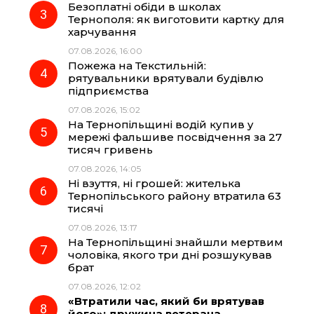
Безоплатні обіди в школах
Тернополя: як виготовити картку для
k
m
p
харчування
07.08.2026, 16:00
Пожежа на Текстильній:
рятувальники врятували будівлю
підприємства
07.08.2026, 15:02
На Тернопільщині водій купив у
мережі фальшиве посвідчення за 27
тисяч гривень
07.08.2026, 14:05
Ні взуття, ні грошей: жителька
Тернопільського району втратила 63
тисячі
07.08.2026, 13:17
На Тернопільщині знайшли мертвим
чоловіка, якого три дні розшукував
брат
07.08.2026, 12:02
«Втратили час, який би врятував
його»: дружина ветерана