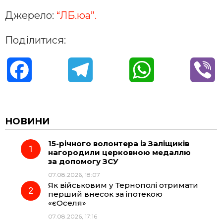
Джерело:
“ЛБ.юа”.
Поділитися:
F
T
W
V
a
e
h
i
c
l
a
b
НОВИНИ
15-річного волонтера із Заліщиків
e
e
t
e
нагородили церковною медаллю
за допомогу ЗСУ
b
g
s
r
07.08.2026, 18:07
Як військовим у Тернополі отримати
o
r
A
перший внесок за іпотекою
«єОселя»
07.08.2026, 17:16
o
a
p