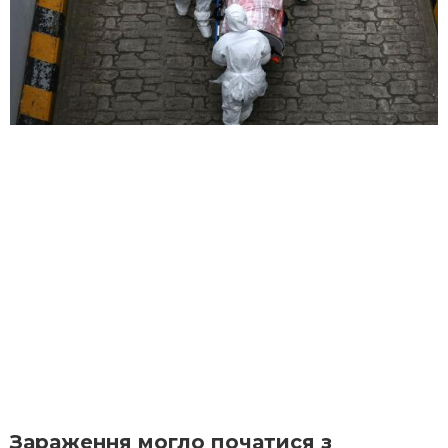
Зараження могло початися з