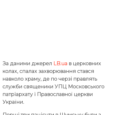
За даними джерел
LB.ua
в церковних
колах, спалах захворювання стався
навколо храму, де по черзі правлять
служби священики УПЦ Московського
патріархату і Православної церкви
України.
Перші три пацієнти в Шумську були з