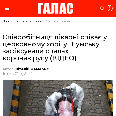
S
SEARC
S
Menu
You are here:
Home
Головні новини
Співробітниця лікарні співає у церковному хорі: у Шумську зафіксували спалах коронавірусу (ВІДЕО)
Співробітниця лікарні співає у
церковному хорі: у Шумську
зафіксували спалах
коронавірусу (ВІДЕО)
Автор:
Віталій Чемерис
16.04.2020, 21:34