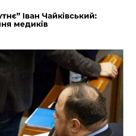
тнє” Іван Чайківський:
ня медиків