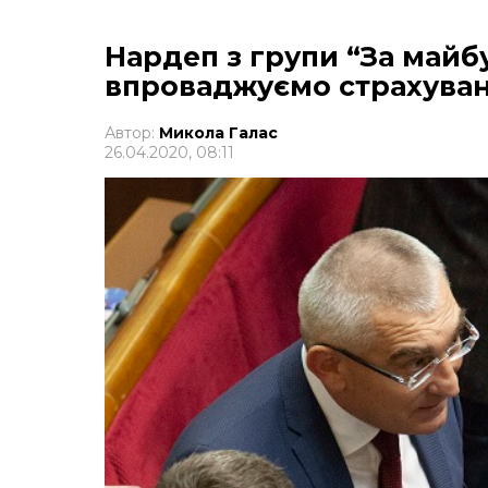
Нардеп з групи “За майбу
впроваджуємо страхуван
Автор:
Микола Галас
26.04.2020, 08:11