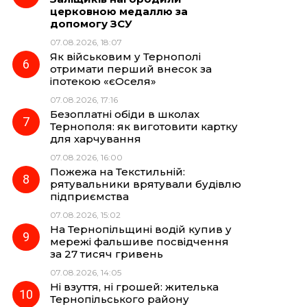
церковною медаллю за
допомогу ЗСУ
07.08.2026, 18:07
Як військовим у Тернополі
отримати перший внесок за
іпотекою «єОселя»
07.08.2026, 17:16
Безоплатні обіди в школах
Тернополя: як виготовити картку
для харчування
07.08.2026, 16:00
Пожежа на Текстильній:
рятувальники врятували будівлю
підприємства
07.08.2026, 15:02
На Тернопільщині водій купив у
мережі фальшиве посвідчення
за 27 тисяч гривень
07.08.2026, 14:05
Ні взуття, ні грошей: жителька
Тернопільського району