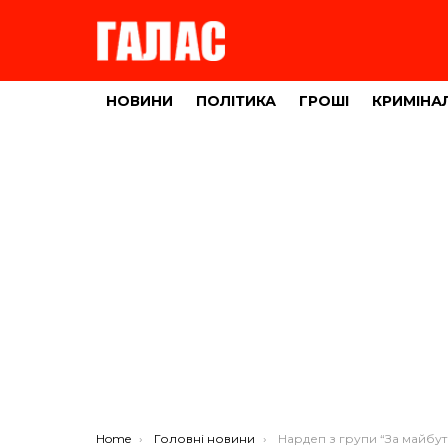
НОВИНИ
ПОЛІТИКА
ГРОШІ
КРИМІНА
You are here:
Home
Головні новини
Нардеп з групи “За майбутнє” Іван Чайківський: впроваджуємо с