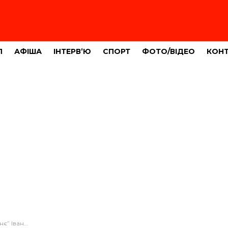
Л
АФІША
ІНТЕРВ’Ю
СПОРТ
ФОТО/ВІДЕО
КОН
трахування медиків