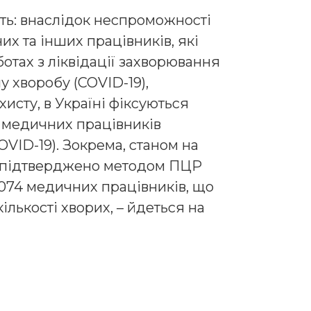
ь: внаслідок неспроможності
х та інших працівників, які
отах з ліквідації захворювання
 хворобу (COVID-19),
исту, в Україні фіксуються
 медичних працівників
VID-19). Зокрема, станом на
о підтверджено методом ПЦР
1074 медичних працівників, що
кількості хворих, – йдеться на