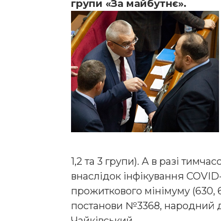
групи «За майбутнє».
1,2 та 3 групи). А в разі тимч
внаслідок інфікування COVID-
прожиткового мінімуму (630, 6
постанови №3368, народний д
Чайківський.