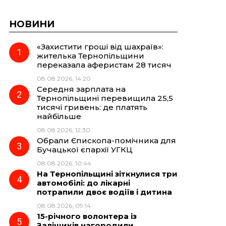
НОВИНИ
«Захистити гроші від шахраїв»:
жителька Тернопільщини
переказала аферистам 28 тисяч
08.08.2026, 14:20
Середня зарплата на
Тернопільщині перевищила 25,5
тисячі гривень: де платять
найбільше
08.08.2026, 12:30
Обрали Єпископа-помічника для
Бучацької єпархії УГКЦ
08.08.2026, 10:44
На Тернопільщині зіткнулися три
автомобілі: до лікарні
потрапили двоє водіїв і дитина
08.08.2026, 09:14
15-річного волонтера із
Заліщиків нагородили