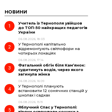
НОВИНИ
Учитель із Тернополя увійшов
до ТОП-50 найкращих педагогів
України
06.08.2026, 18:03
У Тернополі капітально
відремонтують світлофори на
чотирьох локаціях
06.08.2026, 17:14
Фатальний обгін біля Кам’янок:
судитимуть водія, через якого
загинула жінка
06.08.2026, 16:09
У Тернополі планують
встановити 12 сонячних станцій у
школах і садках
06.08.2026, 15:19
Яблучний Спас у Тернополі:
віряни освячували кошики з