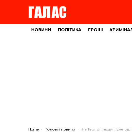
НОВИНИ
ПОЛІТИКА
ГРОШІ
КРИМІНА
You are here:
Home
Головні новини
На Тернопільщині уже оштрафували двох людей за порушення 