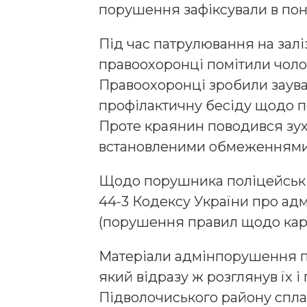
порушення зафіксували в понед
Під час патрулювання на зал
правоохоронці помітили чолов
Правоохоронці зробили заува
профілактичну бесіду щодо 
Проте краянин поводився зух
встановленими обмеженнями
Щодо порушника поліцейські 
44-3 Кодексу України про ад
(порушення правил щодо кар
Матеріали адмінпорушення п
який відразу ж розглянув їх
Підволочиського району сплат