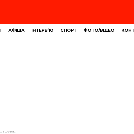
Л
АФІША
ІНТЕРВ’Ю
СПОРТ
ФОТО/ВІДЕО
КОН
правил карантину