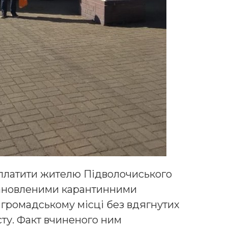
сплатити жителю Підволочиського
становленими карантинними
громадському місці без вдягнутих
сту. Факт вчиненого ним