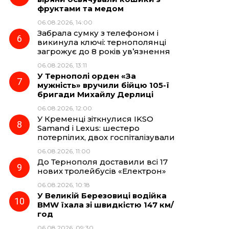
фруктами та медом
06.08.2026, 14:00
Забрала сумку з телефоном і
викинула ключі: тернополянці
загрожує до 8 років ув’язнення
06.08.2026, 13:11
У Тернополі орден «За
мужність» вручили бійцю 105-ї
бригади Михайлу Дерлиці
06.08.2026, 12:00
У Кременці зіткнулися IKSO
Samand і Lexus: шестеро
потерпілих, двох госпіталізували
06.08.2026, 11:00
До Тернополя доставили всі 17
нових тролейбусів «Електрон»
06.08.2026, 10:18
У Великій Березовиці водійка
BMW їхала зі швидкістю 147 км/
год
06.08.2026, 09:30