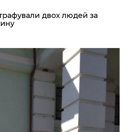
трафували двох людей за
тину