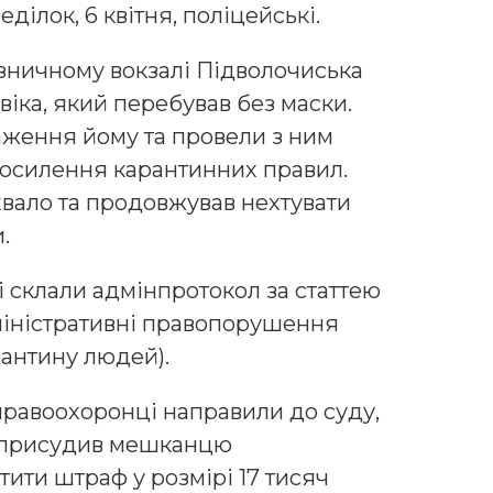
ілок, 6 квітня, поліцейські.
ізничному вокзалі Підволочиська
іка, який перебував без маски.
ження йому та провели з ним
посилення карантинних правил.
вало та продовжував нехтувати
.
склали адмінпротокол за статтею
міністративні правопорушення
антину людей).
равоохоронці направили до суду,
 і присудив мешканцю
ити штраф у розмірі 17 тисяч